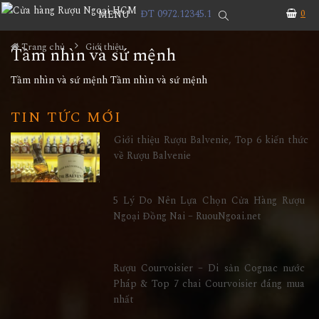
ĐT 0972.12345.1
0
MENU
Trang chủ
Giới thiệu
Tầm nhìn và sứ mệnh
Tầm nhìn và sứ mệnh Tầm nhìn và sứ mệnh
TIN TỨC MỚI
Giới thiệu Rượu Balvenie, Top 6 kiến thức
về Rượu Balvenie
5 Lý Do Nên Lựa Chọn Cửa Hàng Rượu
Ngoại Đồng Nai – RuouNgoai.net
Rượu Courvoisier – Di sản Cognac nước
Pháp & Top 7 chai Courvoisier đáng mua
nhất