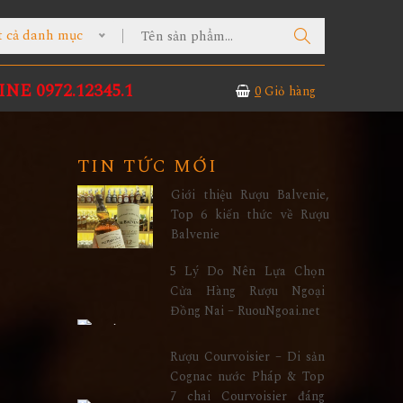
t cả danh mục
NE 0972.12345.1
0
Giỏ hàng
TIN TỨC MỚI
Giới thiệu Rượu Balvenie,
Top 6 kiến thức về Rượu
Balvenie
5 Lý Do Nên Lựa Chọn
Cửa Hàng Rượu Ngoại
Đồng Nai – RuouNgoai.net
Rượu Courvoisier – Di sản
Cognac nước Pháp & Top
7 chai Courvoisier đáng