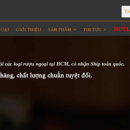
Tấ
HOTLI
GOẠI
GIỚI THIỆU
SẢN PHẨM
TIN TỨC
i các loại rượu ngoại tại HCM, có nhận Ship toàn quốc.
ãng, chất lượng chuẩn tuyệt đối.