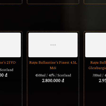
ne's 21YO
Rượu Ballantine's Finest 4.5L
Rượu Bal
Mới
Glenburgi
 Scotland
00 đ
4500ml / 40% / Scotland
700ml / 
2.800.000 đ
2.9