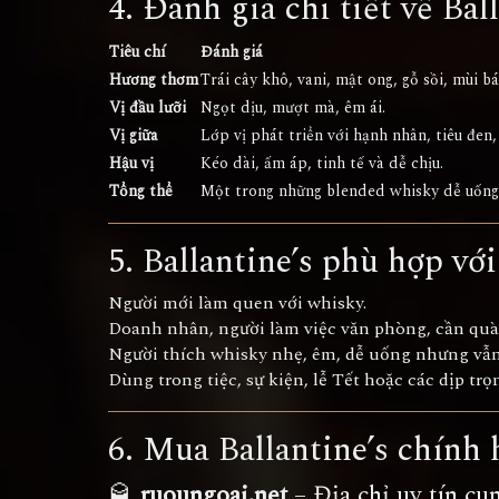
4. Đánh giá chi tiết về Bal
Tiêu chí
Đánh giá
Hương thơm
Trái cây khô, vani, mật ong, gỗ sồi, mùi b
Vị đầu lưỡi
Ngọt dịu, mượt mà, êm ái.
Vị giữa
Lớp vị phát triển với hạnh nhân, tiêu đen,
Hậu vị
Kéo dài, ấm áp, tinh tế và dễ chịu.
Tổng thể
Một trong những blended whisky dễ uống, 
5. Ballantine’s phù hợp với
Người mới làm quen với whisky.
Doanh nhân, người làm việc văn phòng, cần quà 
Người thích whisky nhẹ, êm, dễ uống nhưng vẫn
Dùng trong tiệc, sự kiện, lễ Tết hoặc các dịp trọn
6. Mua Ballantine’s chính
🥃
ruoungoai.net
– Địa chỉ uy tín cu