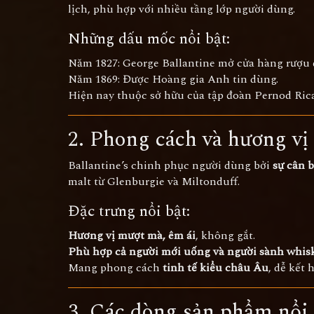
lịch, phù hợp với nhiều tầng lớp người dùng.
Những dấu mốc nổi bật:
Năm 1827: George Ballantine mở cửa hàng rượu đ
Năm 1869: Được Hoàng gia Anh tin dùng.
Hiện nay thuộc sở hữu của tập đoàn Pernod Ricar
2. Phong cách và hương vị
Ballantine’s chinh phục người dùng bởi
sự cân b
malt từ Glenburgie và Miltonduff.
Đặc trưng nổi bật:
Hương vị mượt mà, êm ái
, không gắt.
Phù hợp cả người mới uống và người sành whis
Mang phong cách
tinh tế kiểu châu Âu
, dễ kết 
3. Các dòng sản phẩm nổi b