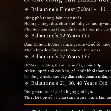
🔹 Ballantine’s Finest (700ml – 1L)
Dòng phổ thông, bán chạy nhất.
Hương vị ngọt dịu, chút khói nhẹ và hương vani, 
Phù hợp làm quà tặng, tiếp khách hoặc pha cock
🔹 Ballantine’s 12 Years Old
Đậm đà hơn, hương vani, mật ong và gỗ sồi mượ
Thích hợp để uống neat hoặc on the rocks.
🔹 Ballantine’s 17 Years Old
Hương vị trưởng thành, tròn đầy, phức hợp.
Nhiều lớp vị: trái cây khô, gỗ, chút khói thanh t
Là dòng whisky
cao cấp dành cho doanh nhân, 
🔹 Ballantine’s 21, 30, 40 Years Old
Dòng siêu cao cấp, sản lượng giới hạn.
Thiết kế hộp gỗ và chai sang trọng, dùng làm
qu