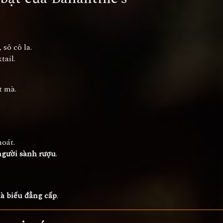
sô cô la.
tail.
t mà.
hoát.
người sành rượu
.
à biếu đẳng cấp
.