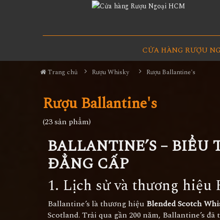
CỬA HÀNG RƯỢU N
Trang chủ
Rượu Whisky
Rượu Ballantine's
Rượu Ballantine's
(23 sản phẩm)
BALLANTINE’S – BIỂU
ĐẲNG CẤP
1. Lịch sử và thương hiệu 
Ballantine’s là thương hiệu
Blended Scotch Whis
Scotland. Trải qua gần 200 năm, Ballantine’s đ