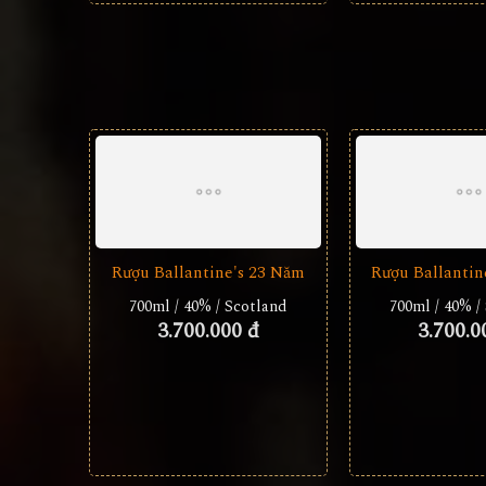
Rượu Ballantine's 23 Năm
Rượu Ballantin
700ml / 40% / Scotland
700ml / 40% /
3.700.000 đ
3.700.0