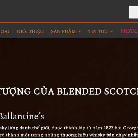
Rư
HOTLI
GOẠI
GIỚI THIỆU
SẢN PHẨM
TIN TỨC
 TƯỢNG CỦA BLENDED SCOTC
Ballantine’s
ky lừng danh thế giới
, được thành lập từ năm
1827
bởi George
ã trở thành một trong những
thương hiệu whisky bán chạy nhất