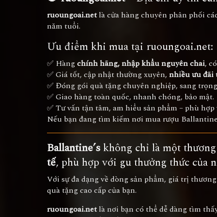
ruoungoai.net
là cửa hàng chuyên phân phối cá
năm tuổi.
Ưu điểm khi mua tại ruoungoai.net:
✅ Hàng
chính hãng, nhập khẩu nguyên chai
, c
✅ Giá tốt, cập nhật thường xuyên,
nhiều ưu đãi
✅ Đóng gói quà tặng chuyên nghiệp, sang trọng
✅ Giao hàng toàn quốc, nhanh chóng, bảo mật.
✅ Tư vấn tận tâm, am hiểu sản phẩm – phù hợp 
Nếu bạn đang tìm kiếm nơi mua rượu Ballantin
Ballantine’s
không chỉ là một thương
tế
, phù hợp với gu thưởng thức của 
Với sự đa dạng về dòng sản phẩm, giá trị thươn
quà tặng cao cấp của bạn.
ruoungoai.net
là nơi bạn có thể dễ dàng tìm thấ