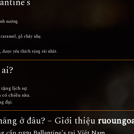
lantine’s
ánh nướng.
 caramel, gỗ cháy nhẹ.
được yêu thích rộng rãi nhất.
 ai?
tặng lịch sự.
 có chiều sâu.
g đại.
 hãng ở đâu? – Giới thiệu
ruoungoa
ng cấp rượu Ballantine’s tại Việt Nam