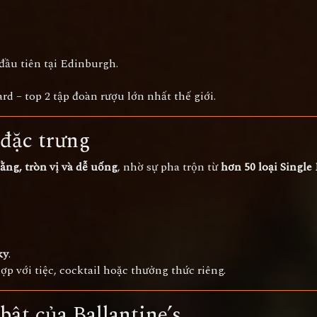
ầu tiên tại Edinburgh.
d – top 2 tập đoàn rượu lớn nhất thế giới.
 đặc trưng
ằng, tròn vị và dễ uống
, nhờ sự pha trộn từ
hơn 50 loại Single
ky
.
hợp với tiệc, cocktail hoặc thưởng thức riêng.
ật của Ballantine’s