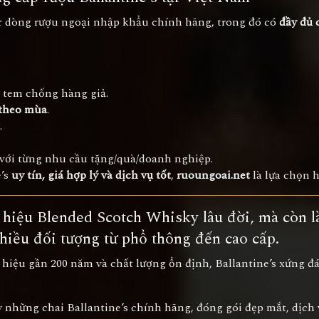
c dòng rượu ngoại nhập khẩu chính hãng, trong đó có
đầy đủ 
ó tem chống hàng giả.
 theo mùa
.
.
với từng nhu cầu tặng/quà/doanh nghiệp.
e’s
uy tín, giá hợp lý và dịch vụ tốt
,
ruoungoai.net
là lựa chọn 
 hiệu Blended Scotch Whisky lâu đời, mà còn 
nhiều đối tượng từ phổ thông đến cao cấp.
g hiệu gần 200 năm và chất lượng ổn định, Ballantine’s xứng 
y những chai Ballantine’s chính hãng, đóng gói đẹp mắt, dịch