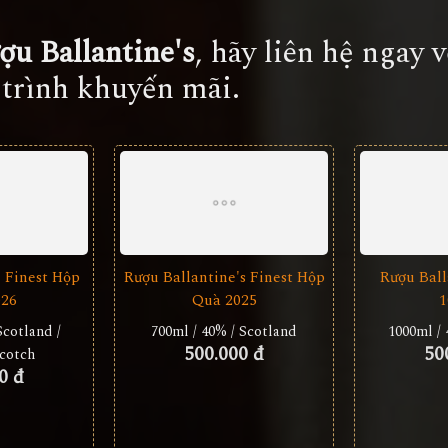
ợu Ballantine's
, hãy liên hệ ngay 
 trình khuyến mãi.
 Finest Hộp
Rượu Ballantine's Finest Hộp
Rượu Ball
026
Quà 2025
1
Scotland /
700ml / 40% / Scotland
1000ml / 
500.000 đ
50
cotch
0 đ