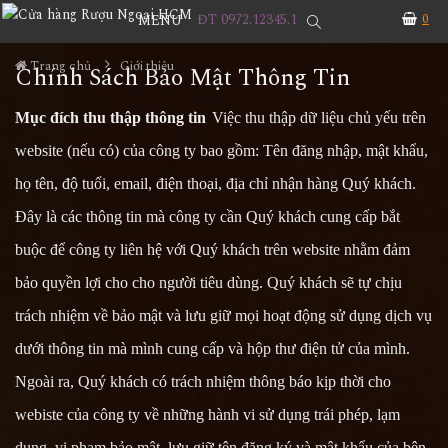
ĐT 0972.12345.1
0
MENU
Trang chủ
Giới thiệu
Chính Sách Bảo Mật Thông Tin
Mục đích thu thập thông tin
Việc thu thập dữ liệu chủ yếu trên
website (nếu có)
của công ty
bao gồm: Tên đăng nhập, mật khẩu,
họ tên, độ tuổi, email, điện thoại, địa chỉ nhận hàng Quý khách.
Đây là các thông tin mà
công ty
cần Quý khách cung cấp bắt
buộc để
công ty
liên hệ với Quý khách trên website nhằm đảm
bảo quyền lợi cho cho người tiêu dùng.
Quý khách sẽ tự chịu
trách nhiệm về bảo mật và lưu giữ mọi hoạt động sử dụng dịch vụ
dưới thông tin mà mình cung cấp và hộp thư điện tử của mình.
Ngoài ra, Quý khách có trách nhiệm thông báo kịp thời cho
webiste
của công ty
về những hành vi sử dụng trái phép, lạm
dụng, vi phạm bảo mật, lưu giữ tên đăng ký và mật khẩu của bên