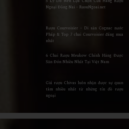
5 Lý Do Nên Lựa Chọn Cửa Hàng Rượu
Ngoại Đồng Nai – RuouNgoai.net
Rượu Courvoisier – Di sản Cognac nước
Pháp & Top 7 chai Courvoisier đáng mua
nhất
6 Chai Rượu Meukow Chính Hãng Được
Săn Đón Nhiều Nhất Tại Việt Nam
Giá rượu Chivas luôn nhận được sự quan
tâm nhiều nhất từ những tín đồ rượu
ngoại