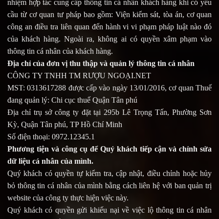
nhiệm hợp tác cung cấp thông tin cá nhân khách hàng khi có yêu
cầu từ cơ quan tư pháp bao gồm: Viện kiểm sát, tòa án, cơ quan
công an điều tra liên quan đến hành vi vi phạm pháp luật nào đó
của khách hàng. Ngoài ra, không ai có quyền xâm phạm vào
thông tin cá nhân của khách hàng.
Địa chỉ của đơn vị thu thập và quản lý thông tin cá nhân
CÔNG TY TNHH TM RƯỢU NGOẠI.NET
MST: 0313617288 được cấp vào ngày 13/01/2016, cơ quan Thuế
đang quản lý: Chi cục thuế Quận Tân phú
Địa chỉ trụ sở công ty đặt tại 295b Lê Trọng Tấn, Phường Sơn
Kỳ, Quận Tân phú, TP Hồ Chí Minh
Số điện thoại:
0972.12345.1
Phương tiện và công cụ để Quý khách tiếp cận và chỉnh sửa
dữ liệu cá nhân của mình.
Quý khách có quyền tự kiểm tra, cập nhật, điều chỉnh hoặc hủy
bỏ thông tin cá nhân của mình bằng cách liên hệ với ban quản trị
website của công ty thực hiện việc này.
Quý khách có quyền gửi khiếu nại về việc lộ thông tin cá nhân