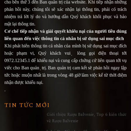
cho bên thứ 3 đến Ban quản trị của website. Khi tiếp nhận những
phản hồi này, chúng tôi sẽ xác nhận lại thông tin, phải có trách
nhiệm trả lời lý do và hướng dẫn Quý khách khôi phục và bảo
mật lại thông tin.
Cơ chế tiếp nhận và giải quyết khiếu nại của người tiêu dùng
liên quan đến việc thông tin cá nhân bị sử dụng sai mục đích
Khi phát hiên thông tin cá nhân của mình bị sử dụng sai mục đích
hoặc phạm vi, Quý khách vui ̣ lòng gọi điện thoại tới
0972.12345.1
để khiếu nại và cung cấp chứng cứ liên quan tới vụ
viêc cho Ban quản ̣ trị. Ban quản trị cam kết sẽ phản hồi ngay lập
tức hoặc muộn nhất là trong vòng 48 giờ làm việc kể từ thời điệm
nhận được khiếu nại.
.
TIN TỨC MỚI
Giới thiệu Rượu Balvenie, Top 6 kiến thức
về Rượu Balvenie