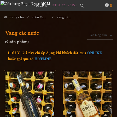
ĐT 0972.12345.1
0
MENU
Trang chủ
Rượu Vang
Vang các nước
Vang các nước
(9 sản phẩm)
LƯU Ý: Giá này chỉ áp dụng khi khách đặt mua
ONLINE
hoặc gọi qua số
HOTLINE
.