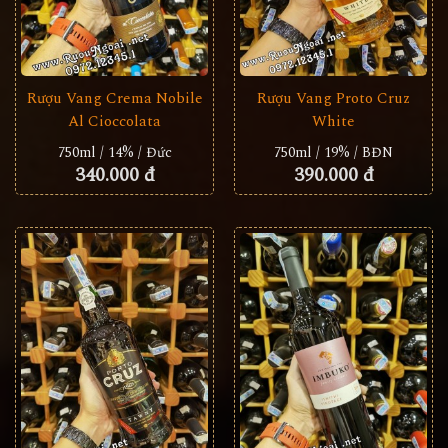
Rượu Vang Crema Nobile
Rượu Vang Proto Cruz
Al Cioccolata
White
750ml / 14% / Đức
750ml / 19% / BĐN
340.000 đ
390.000 đ