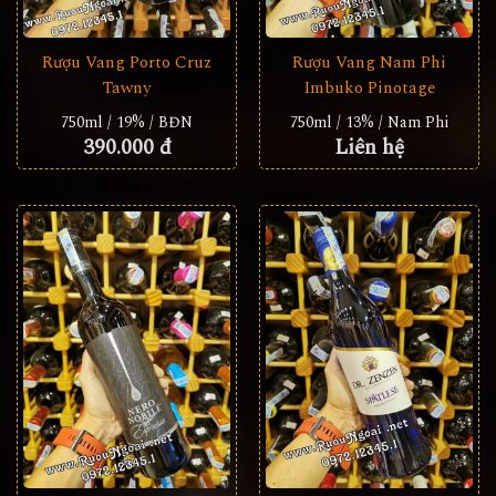
Rượu Vang Porto Cruz
Rượu Vang Nam Phi
Tawny
Imbuko Pinotage
750ml / 19% / BĐN
750ml / 13% / Nam Phi
390.000 đ
Liên hệ