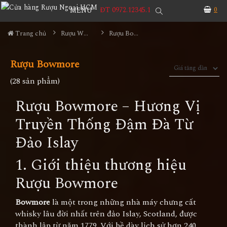
ĐT 0972.12345.1
0
MENU
Trang chủ
Rượu Whisky
Rượu Bowmore
Rượu Bowmore
(28 sản phẩm)
Rượu Bowmore – Hương Vị
Truyền Thống Đậm Đà Từ
Đảo Islay
1. Giới thiệu thương hiệu
Rượu Bowmore
Bowmore
là một trong những nhà máy chưng cất
whisky lâu đời nhất trên đảo Islay, Scotland, được
thành lập từ năm 1779. Với bề dày lịch sử hơn 240