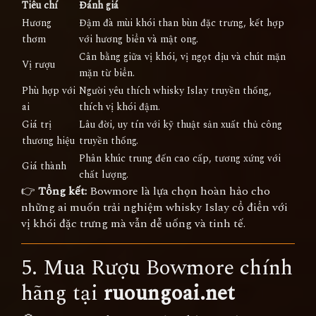
Tiêu chí
Đánh giá
Hương
Đậm đà mùi khói than bùn đặc trưng, kết hợp
thơm
với hương biển và mật ong.
Cân bằng giữa vị khói, vị ngọt dịu và chút mặn
Vị rượu
mặn từ biển.
Phù hợp với
Người yêu thích whisky Islay truyền thống,
ai
thích vị khói đậm.
Giá trị
Lâu đời, uy tín với kỹ thuật sản xuất thủ công
thương hiệu
truyền thống.
Phân khúc trung đến cao cấp, tương xứng với
Giá thành
chất lượng.
👉
Tổng kết:
Bowmore là lựa chọn hoàn hảo cho
những ai muốn trải nghiệm whisky Islay cổ điển với
vị khói đặc trưng mà vẫn dễ uống và tinh tế.
5. Mua Rượu Bowmore chính
hãng tại
ruoungoai.net