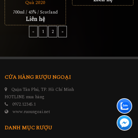
Quà 2020
700ml / 43% / Scotland
Liên hệ
«
1
2
»
CỬA HÀNG RƯỢU NGOẠI
Quận Tân Phú, TP. Hồ Chí Minh
HOTLINE mua hàng
0972.12345.1
www.ruoungoai.net
DANH MỤC RƯỢU