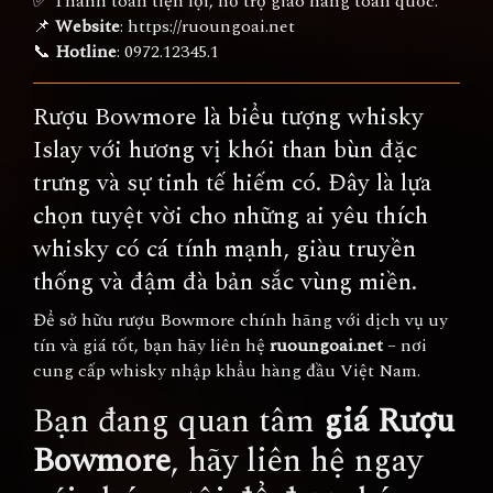
✅ Thanh toán tiện lợi, hỗ trợ giao hàng toàn quốc.
📌
Website
:
https://ruoungoai.net
📞
Hotline
:
0972.12345.1
Rượu Bowmore là biểu tượng whisky
Islay với hương vị khói than bùn đặc
trưng và sự tinh tế hiếm có. Đây là lựa
chọn tuyệt vời cho những ai yêu thích
whisky có cá tính mạnh, giàu truyền
thống và đậm đà bản sắc vùng miền.
Để sở hữu rượu Bowmore chính hãng với dịch vụ uy
tín và giá tốt, bạn hãy liên hệ
ruoungoai.net
– nơi
cung cấp whisky nhập khẩu hàng đầu Việt Nam.
Bạn đang quan tâm
giá Rượu
Bowmore
, hãy liên hệ ngay