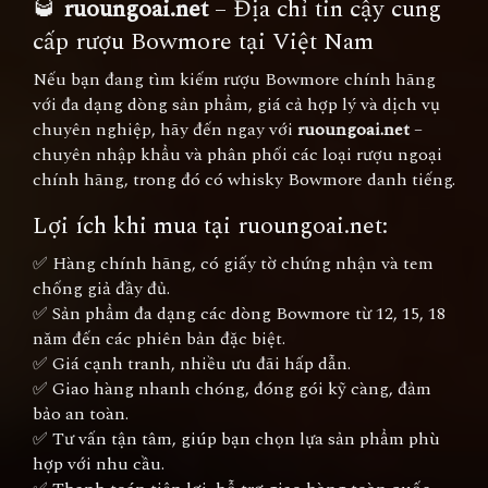
🥃
ruoungoai.net
– Địa chỉ tin cậy cung
cấp rượu Bowmore tại Việt Nam
Nếu bạn đang tìm kiếm rượu Bowmore chính hãng
với đa dạng dòng sản phẩm, giá cả hợp lý và dịch vụ
chuyên nghiệp, hãy đến ngay với
ruoungoai.net
–
chuyên nhập khẩu và phân phối các loại rượu ngoại
chính hãng, trong đó có whisky Bowmore danh tiếng.
Lợi ích khi mua tại ruoungoai.net:
✅ Hàng chính hãng, có giấy tờ chứng nhận và tem
chống giả đầy đủ.
✅ Sản phẩm đa dạng các dòng Bowmore từ 12, 15, 18
năm đến các phiên bản đặc biệt.
✅ Giá cạnh tranh, nhiều ưu đãi hấp dẫn.
✅ Giao hàng nhanh chóng, đóng gói kỹ càng, đảm
bảo an toàn.
✅ Tư vấn tận tâm, giúp bạn chọn lựa sản phẩm phù
hợp với nhu cầu.