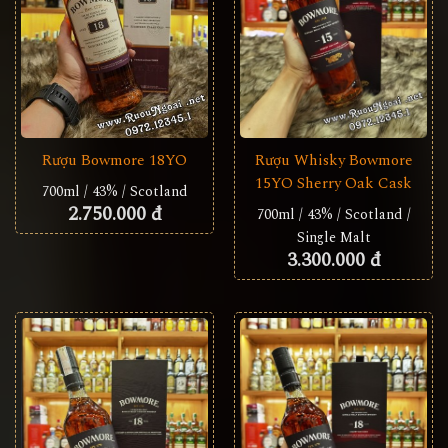
Rượu Whisky Bowmore
Rượu Bowmore 18YO
15YO Sherry Oak Cask
700ml / 43% / Scotland
2.750.000 đ
700ml / 43% / Scotland /
Single Malt
3.300.000 đ