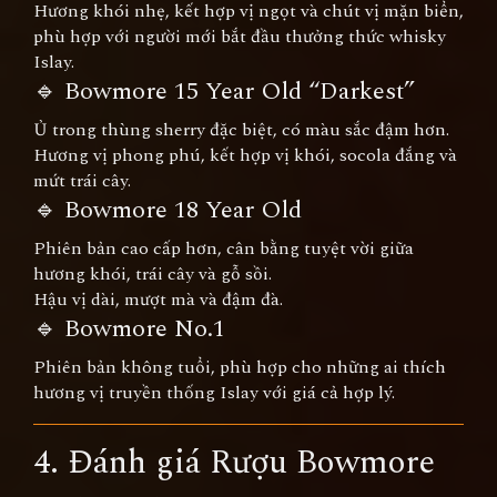
Hương khói nhẹ, kết hợp vị ngọt và chút vị mặn biển,
phù hợp với người mới bắt đầu thưởng thức whisky
Islay.
🔹 Bowmore 15 Year Old “Darkest”
Ủ trong thùng sherry đặc biệt, có màu sắc đậm hơn.
Hương vị phong phú, kết hợp vị khói, socola đắng và
mứt trái cây.
🔹 Bowmore 18 Year Old
Phiên bản cao cấp hơn, cân bằng tuyệt vời giữa
hương khói, trái cây và gỗ sồi.
Hậu vị dài, mượt mà và đậm đà.
🔹 Bowmore No.1
Phiên bản không tuổi, phù hợp cho những ai thích
hương vị truyền thống Islay với giá cả hợp lý.
4. Đánh giá Rượu Bowmore