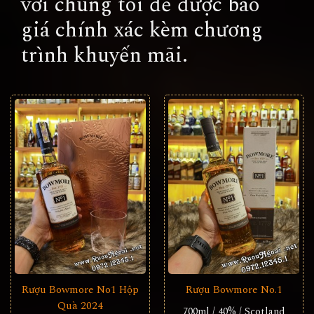
với chúng tôi để được báo
giá chính xác kèm chương
trình khuyến mãi.
Rượu Bowmore No1 Hộp
Rượu Bowmore No.1
Quà 2024
700ml / 40% / Scotland