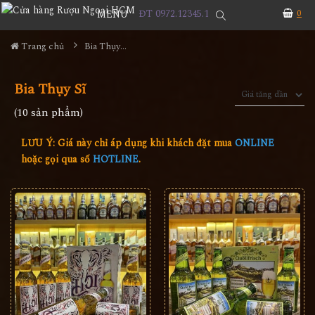
ĐT 0972.12345.1
0
MENU
Trang chủ
Bia Thụy Sĩ
Bia Thụy Sĩ
(10 sản phẩm)
LƯU Ý: Giá này chỉ áp dụng khi khách đặt mua
ONLINE
hoặc gọi qua số
HOTLINE
.