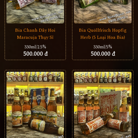
Bia Chanh Dây Hoi
Bia Quöllfrisch Hopfig
Maracuja Thụy Sĩ
Herb (5 Loại Hoa Bia)
330ml/2.5%
330ml/5%
500.000 đ
500.000 đ