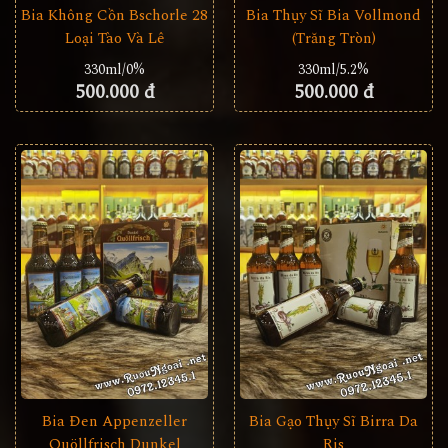
Bia Không Cồn Bschorle 28
Bia Thụy Sĩ Bia Vollmond
Loại Tào Và Lê
(Trăng Tròn)
330ml/0%
330ml/5.2%
500.000 đ
500.000 đ
Bia Đen Appenzeller
Bia Gạo Thụy Sĩ Birra Da
Quöllfrisch Dunkel
Ris