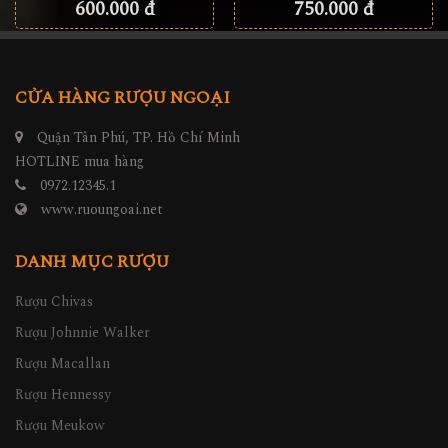
600.000 đ
750.000 đ
CỬA HÀNG RƯỢU NGOẠI
Quận Tân Phú, TP. Hồ Chí Minh
HOTLINE mua hàng
0972.12345.1
www.ruoungoai.net
DANH MỤC RƯỢU
Rượu Chivas
Rượu Johnnie Walker
Rượu Macallan
Rượu Hennessy
Rượu Meukow