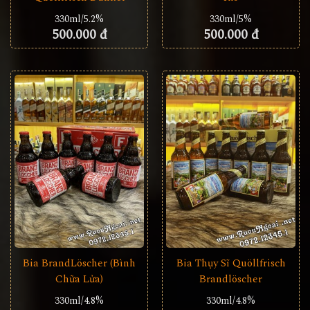
330ml/5.2%
330ml/5%
500.000 đ
500.000 đ
Bia BrandLöscher (Bình
Bia Thụy Sĩ Quöllfrisch
Chữa Lửa)
Brandlöscher
330ml/4.8%
330ml/4.8%