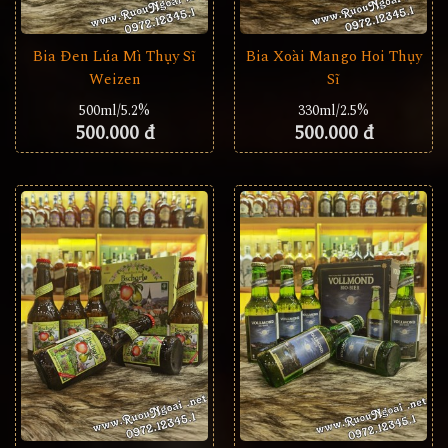
Bia Đen Lúa Mì Thụy Sĩ
Bia Xoài Mango Hoi Thụy
Weizen
Sĩ
500ml/5.2%
330ml/2.5%
500.000 đ
500.000 đ