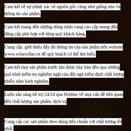
Cam kết về sự chính xác về nguồn gốc cũng như giống nho và
thông tin sản phẩm.
Cam kết mang đến những dòng rượu vang cao cấp mang đến
đẳng cấp phù hợp với từng quý khách hàng.
Cung cấp, giới thiệu đầy đủ thông tin của sản phẩm trên website
www.winecellar.vn để quý khách có thể tìm hiểu.
Cam kết mọi sản phẩm trước khi được bày bán đều qua những
quá trình kiểm tra nghiêm ngặt của đội ngũ kiểm định chất lượng
nhiều năm kinh nghiệm.
Luôn sẵn sàng hỗ trợ 24/24 qua Hotline về mọi vấn đề liên quan
đến chất lượng sản phẩm, dịch vụ
Cam kết về chất lượng dịch vụ bán hàng
Cung cấp các sản phẩm theo đúng tiêu chuẩn với chất lượng tốt
nhất.