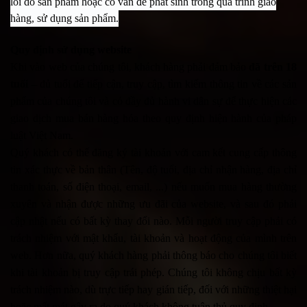
lỗi do sản phẩm hoặc có vấn đề phát sinh trong quá trình giao
hàng, sử dụng sản phẩm.
Quy định sử dụng website
Khi vào web của chúng tôi, khách hàng phải đảm bảo
đã trên 18
tuổi
– đủ tuổi để tiếp cận, truy cập, tìm kiếm thông tin về các sản
phẩm của chúng tôi và có đầy đủ hành vi dân sự để thực hiện các
giao dịch mua bán hàng hóa theo quy định hiện hành của pháp
luật Việt Nam.
Quý khách có thể đăng ký tài khoản với cam kết cung cấp thông
tin xác thực về bản thân (Tên, độ tuổi, địa chỉ nhận hàng, địa chỉ
thanh toán, số điện thoại, email, ...) nếu muốn mua hàng thường
xuyên và nhận được những ưu đãi của website, và sau đó phải
cập nhật nếu có bất kỳ thay đổi nào. Mỗi người truy cập phải có
trách nhiệm với mật khẩu, tài khoản và hoạt động của mình trên
web. Hơn nữa, quý khách hàng phải thông báo cho chúng tôi biết
khi tài khoản bị truy cập trái phép. Chúng tôi không chịu bất kỳ
trách nhiệm nào, dù trực tiếp hay gián tiếp, đối với những thiệt hại
hoặc mất mát gây ra do quý khách không tuân thủ quy định.