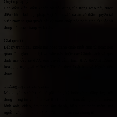
Quyền pháp lý
Các điều kiện, điều khoản và nội dung của trang web này được
điều chỉnh bởi luật pháp Việt Nam và Tòa án có thẩm quyền tại
Việt Nam sẽ giải quyết bất kỳ tranh chấp nào phát sinh từ việc sử
dụng trái phép trang web này.
Giải quyết tranh chấp
Bất kỳ tranh cãi, khiếu nại hoặc tranh chấp phát sinh từ hoặc liên
quan đến giao dịch tại website này hoặc các Chính sách và quy
định này đều sẽ được giải quyết bằng hình thức thương lượng,
hòa giải, trọng tài và/hoặc Tòa án theo Luật bảo vệ Người tiêu
dùng.
Thương hiệu và bản quyền
Mọi quyền sở hữu trí tuệ (đã đăng ký hoặc chưa đăng ký), nội
dung thông tin và tất cả các thiết kế, văn bản, đồ họa, phần mềm,
hình ảnh, video, âm nhạc, âm thanh, biên dịch phần mềm, mã
nguồn và phần mềm cơ bản đều là tài sản của chúng tôi.