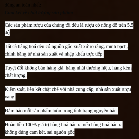
dùng an toàn nhất:
Cam kết về chất lượng sản phẩm:
Các sản phẩm rượu của chúng tôi đều là rượu có nồng độ trên 5,5
độ
Tất cả hàng hoá đều có nguồn gốc xuất xứ rõ ràng, minh bạch,
chính hãng từ nhà sản xuất và nhập khẩu trực tiếp.
Tuyệt đối không bán hàng giả, hàng nhái thương hiệu, hàng kém
chất lượng.
Kiểm soát, liên kết chặt chẽ với nhà cung cấp, nhà sản xuất rượu
vang.
Đảm bảo mỗi sản phẩm luôn trong tình trạng nguyên bản.
Hoàn tiền 100% giá trị hàng hoá bán ra nếu hàng hoá bán ra
không đúng cam kết, sai nguồn gốc