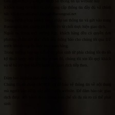
Giải quyết hậu quả do lỗi nhập sai thông tin tại website này
Khách hàng có trách nhiệm cung cấp thông tin đầy đủ và chính
xác khi tham gia giao dịch tại Ruoungoai.net
Trong trường hợp khách hàng nhập sai thông tin và gửi vào trang
Ruoungoai.net, chúng tôi có quyền từ chối thực hiện giao dịch.
Ngoài ra, trong mọi trường hợp, khách hàng đều có quyền đơn
phương chấm dứt giao dịch nếu thông báo cho chúng tôi qua ĐT
trước khi chúng tôi thực hiện giao hàng.
Trong trường hợp sai thông tin phát sinh từ phía chúng tôi do lỗi
kỹ thuật hoặc một bên thứ 3 nào đó, chúng tôi xin lỗi quý khách
và sẽ hỗ trợ quý khách trong lần giao dịch tiếp theo.
Đảm bảo an toàn giao dịch Alita.vn
Chúng tôi sử dụng các dịch vụ để bảo vệ thông tin về nội dung
mà người bán đăng sản phẩm trên website. Để đảm bảo các giao
dịch được tiến hành thành công, hạn chế tối đa rủi ro có thể phát
sinh.