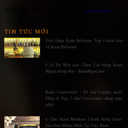
Mọi thắc mắc, góp ý, vui lòng liên hệ SĐT
0972.12345.1
TIN TỨC MỚI
Giới thiệu Rượu Balvenie, Top 6 kiến thức
về Rượu Balvenie
5 Lý Do Nên Lựa Chọn Cửa Hàng Rượu
Ngoại Đồng Nai – RuouNgoai.net
Rượu Courvoisier – Di sản Cognac nước
Pháp & Top 7 chai Courvoisier đáng mua
nhất
6 Chai Rượu Meukow Chính Hãng Được
Săn Đón Nhiều Nhất Tại Việt Nam