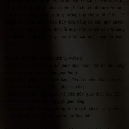
người tiêu dùng. Tuy nhiên, đôi lúc vẫn có sai sót xảy ra, ví dụ
như trường hợp giá sản phẩm không hiển thị chính xác trên trang
web hoặc sai giá, tùy theo từng trường hợp chúng tôi sẽ liên hệ
hướng dẫn hoặc thông báo hủy đơn hàng đó cho quý khách.
Chúng tôi cũng có quyền từ chối hoặc hủy bỏ bất kỳ đơn hàng
nào dù đơn hàng đó đã hay chưa được xác nhận hoặc đã thanh
toán.
Thay đổi hoặc hủy bỏ giao dịch tại website
Quý khác có quyền thay đổi giao dịch hoặc huỷ bỏ đặt hàng
trước khi chúng tôi thực hiện giao hàng.
Trong mọi trường hợp, khách hàng đều có quyền chấm dứt giao
dịch nếu đã thực hiện các biện pháp sau đây:
- Thông báo cho Chúng tôi về việc hủy giao dịch qua SĐT
0972.12345.1
trước khi chúng tôi giao hàng.
- Trả lại hàng hoá đã nhận nhưng do lỗi kỹ thuật của sản phẩm và
chúng tôi không có sản phẩm tương tự thay thế.