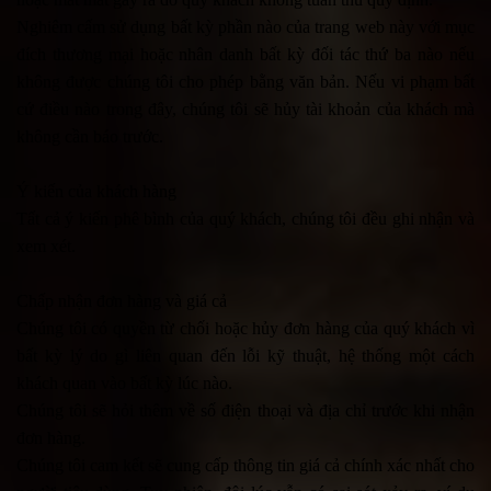
Nghiêm cấm sử dụng bất kỳ phần nào của trang web này với mục
đích thương mại hoặc nhân danh bất kỳ đối tác thứ ba nào nếu
không được chúng tôi cho phép bằng văn bản. Nếu vi phạm bất
cứ điều nào trong đây, chúng tôi sẽ hủy tài khoản của khách mà
không cần báo trước.
Ý kiến của khách hàng
Tất cả ý kiến phê bình của quý khách, chúng tôi đều ghi nhận và
xem xét.
Chấp nhận đơn hàng và giá cả
Chúng tôi có quyền từ chối hoặc hủy đơn hàng của quý khách vì
bất kỳ lý do gì liên quan đến lỗi kỹ thuật, hệ thống một cách
khách quan vào bất kỳ lúc nào.
Chúng tôi sẽ hỏi thêm về số điện thoại và địa chỉ trước khi nhận
đơn hàng.
Chúng tôi cam kết sẽ cung cấp thông tin giá cả chính xác nhất cho