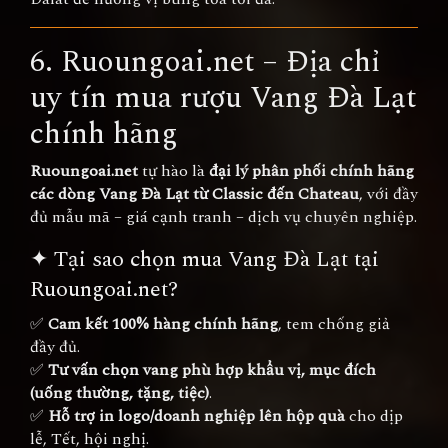
6. Ruoungoai.net – Địa chỉ
uy tín mua rượu Vang Đà Lạt
chính hãng
Ruoungoai.net
tự hào là
đại lý phân phối chính hãng
các dòng Vang Đà Lạt từ Classic đến Chateau
, với đầy
đủ mẫu mã – giá cạnh tranh – dịch vụ chuyên nghiệp.
✦ Tại sao chọn mua Vang Đà Lạt tại
Ruoungoai.net?
✅
Cam kết 100% hàng chính hãng
, tem chống giả
đầy đủ.
✅
Tư vấn chọn vang phù hợp khẩu vị, mục đích
(uống thường, tặng, tiệc)
.
✅
Hỗ trợ in logo/doanh nghiệp lên hộp quà
cho dịp
lễ, Tết, hội nghị.