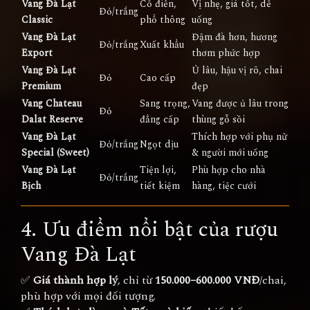
Vang Đà Lạt
Cổ điển,
Vị nhẹ, giá tốt, dễ
Đỏ/trắng
Classic
phổ thông
uống
Vang Đà Lạt
Đậm đà hơn, hương
Đỏ/trắng
Xuất khẩu
Export
thơm phức hợp
Vang Đà Lạt
Ủ lâu, hậu vị rõ, chai
Đỏ
Cao cấp
Premium
đẹp
Vang Chateau
Sang trọng,
Vang được ủ lâu trong
Đỏ
Dalat Reserve
đẳng cấp
thùng gỗ sồi
Vang Đà Lạt
Thích hợp với phụ nữ
Đỏ/trắng
Ngọt dịu
Special (Sweet)
& người mới uống
Vang Đà Lạt
Tiện lợi,
Phù hợp cho nhà
Đỏ/trắng
Bịch
tiết kiệm
hàng, tiệc cưới
4. Ưu điểm nổi bật của rượu
Vang Đà Lạt
✅
Giá thành hợp lý
, chỉ từ
150.000–600.000 VNĐ
/chai,
phù hợp với mọi đối tượng.