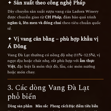
✦
Sản xuất theo công nghệ Pháp
Dây chuyền sản xuất rượu vang của Ladora Winery
được chuyển giao từ
CH Pháp
, đảm bảo quá trình
ngâm ủ, lên men và đóng chai
theo tiêu chuẩn quốc
tế.
✦
Vị vang cân bằng – phù hợp khẩu vị
Á Đông
Vang Đà Lạt thường có nồng độ nhẹ (11%–12.5%), vị
ngọt dịu hoặc chát nhẹ, rất phù hợp với
ẩm thực
Việt
, đặc biệt là món thịt đỏ, lẩu, các món nướng
hoặc món chay.
3. Các dòng Vang Đà Lạt
phổ biến
Dòng sản phẩm
Màu sắc
Phong cách
Đặc điểm tiêu biểu