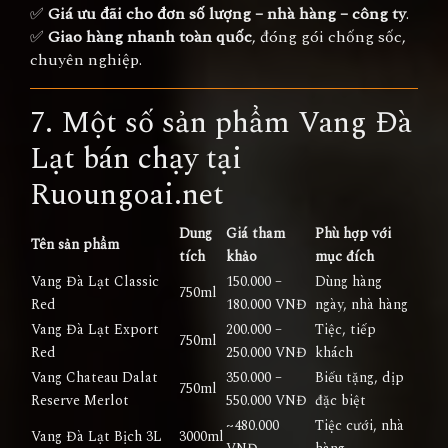
✅
Giá ưu đãi cho đơn số lượng – nhà hàng – công ty
.
✅
Giao hàng nhanh toàn quốc
, đóng gói chống sốc,
chuyên nghiệp.
7. Một số sản phẩm Vang Đà
Lạt bán chạy tại
Ruoungoai.net
Dung
Giá tham
Phù hợp với
Tên sản phẩm
tích
khảo
mục đích
Vang Đà Lạt Classic
150.000 –
Dùng hàng
750ml
Red
180.000 VNĐ
ngày, nhà hàng
Vang Đà Lạt Export
200.000 –
Tiệc, tiếp
750ml
Red
250.000 VNĐ
khách
Vang Chateau Dalat
350.000 –
Biếu tặng, dịp
750ml
Reserve Merlot
550.000 VNĐ
đặc biệt
~480.000
Tiệc cưới, nhà
Vang Đà Lạt Bịch 3L
3000ml