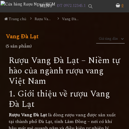
ĐT 0972.12345.1
0
MENU
Trang chủ
Rượu Vang
Vang Đà Lạt
Vang Đà Lạt
(5 sản phẩm)
Rượu Vang Đà Lạt – Niềm tự
hào của ngành rượu vang
Việt Nam
1. Giới thiệu về rượu Vang
Đà Lạt
Rượu Vang Đà Lạt
là dòng rượu vang được sản xuất
tại thành phố Đà Lạt, tỉnh Lâm Đồng – nơi có khí
hậu mát mẻ quanh năm và điều kiện tự nhiên lý