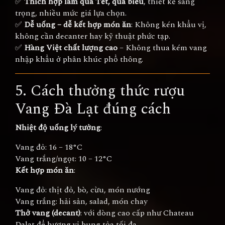
✅
Thích hợp làm quà Tết, quà biếu
, thiết kế sang
trọng, nhiều mức giá lựa chọn.
✅
Dễ uống – dễ kết hợp món ăn
: Không kén khẩu vị,
không cần decanter hay kỹ thuật phức tạp.
✅
Hàng Việt chất lượng cao
– Không thua kém vang
nhập khẩu ở phân khúc phổ thông.
5. Cách thưởng thức rượu
Vang Đà Lạt đúng cách
Nhiệt độ uống lý tưởng
:
Vang đỏ: 16 – 18°C
Vang trắng/ngọt: 10 – 12°C
Kết hợp món ăn
:
Vang đỏ: thịt đỏ, bò, cừu, món nướng
Vang trắng: hải sản, salad, món chay
Thở vang (decant)
: với dòng cao cấp như Chateau
Dalat để hương vị bung tỏa tối đa.