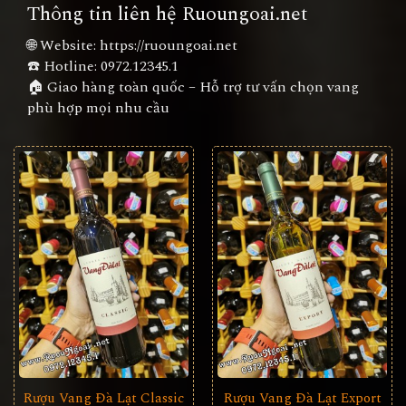
Thông tin liên hệ Ruoungoai.net
🌐 Website:
https://ruoungoai.net
☎️ Hotline:
0972.12345.1
🏠 Giao hàng toàn quốc – Hỗ trợ tư vấn chọn vang
phù hợp mọi nhu cầu
Rượu Vang Đà Lạt Classic
Rượu Vang Đà Lạt Export