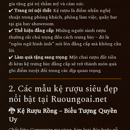
gia tăng giá trị thẩm mỹ và cảm xúc.
✔️
Trang trí nội thất
: Kệ rượu là điểm nhấn nghệ
thuật trong phòng khách, phòng làm việc, quầy bar
tại gia hay showroom.
✔️
Thể hiện đẳng cấp
: Những người sành rượu
thường rất chú trọng đến cách trưng bày – đó là
“ngôn ngữ hình ảnh” nói lên đẳng cấp mà không cần
lời.
✔️
Làm quà tặng sang trọng
: Một chai rượu đắt tiền
đi kèm kệ trưng bày đẳng cấp sẽ trở thành món quà
ghi điểm tuyệt đối trong các dịp quan trọng.
2. Các mẫu kệ rượu siêu đẹp
nổi bật tại Ruoungoai.net
🐉
Kệ Rượu Rồng – Biểu Tượng Quyền
Uy
Chất liệu: Composite mạ vàng, kim loại đúc hoặc gỗ