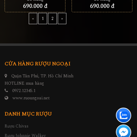
690.000 đ
690.000 đ
«
1
2
»
CỬA HÀNG RƯỢU NGOẠI
Quận Tân Phú, TP. Hồ Chí Minh
HOTLINE mua hàng
0972.12345.1
www.ruoungoai.net
DANH MỤC RƯỢU
Rượu Chivas
Rượu Johnnie Walker