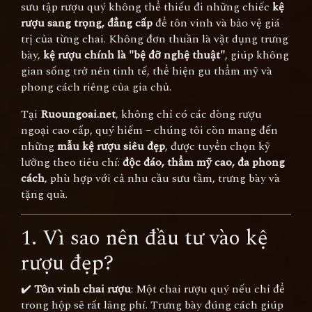
sưu tập rượu quý không thể thiếu đi những chiếc
kệ
rượu sang trọng, đẳng cấp
để tôn vinh và bảo vệ giá
trị của từng chai. Không đơn thuần là vật dụng trưng
bày,
kệ rượu chính là "bệ đỡ nghệ thuật"
, giúp không
gian sống trở nên tinh tế, thể hiện gu thẩm mỹ và
phong cách riêng của gia chủ.
Tại
Ruoungoai.net
, không chỉ có các dòng rượu
ngoại cao cấp, quý hiếm – chúng tôi còn mang đến
những
mẫu kệ rượu siêu đẹp
, được tuyển chọn kỹ
lưỡng theo tiêu chí:
độc đáo, thẩm mỹ cao, đa phong
cách
, phù hợp với cả nhu cầu sưu tầm, trưng bày và
tặng quà.
1. Vì sao nên đầu tư vào kệ
rượu đẹp?
✔️
Tôn vinh chai rượu
: Một chai rượu quý nếu chỉ để
trong hộp sẽ rất lãng phí. Trưng bày đúng cách giúp