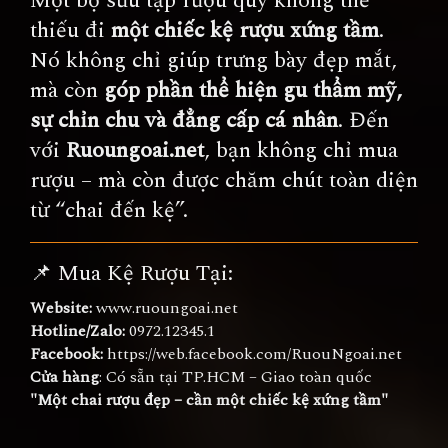
Một bộ sưu tập rượu quý không thể
thiếu đi
một chiếc kệ rượu xứng tầm
.
Nó không chỉ giúp trưng bày đẹp mắt,
mà còn
góp phần thể hiện gu thẩm mỹ,
sự chỉn chu và đẳng cấp cá nhân
. Đến
với
Ruoungoai.net
, bạn không chỉ mua
rượu – mà còn được chăm chút toàn diện
từ “chai đến kệ”.
📌 Mua Kệ Rượu Tại:
Website:
www.ruoungoai.net
Hotline/Zalo:
0972.12345.1
Facebook:
https://web.facebook.com/RuouNgoai.net
Cửa hàng
: Có sẵn tại TP.HCM – Giao toàn quốc
"Một chai rượu đẹp – cần một chiếc kệ xứng tầm"