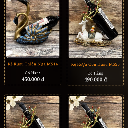
Kệ Rượu Thiên Nga MS14
Kệ Rượu Con Hươu MS25
Có Hàng
Có Hàng
450.000 đ
490.000 đ