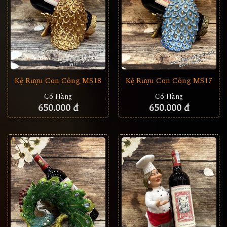
Kệ Rượu Con Công MS18
Kệ Rượu Con Công MS17
Có Hàng
Có Hàng
650.000 đ
650.000 đ