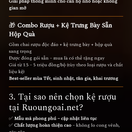
Giải pháp thông minh cho căn hộ nhỏ hoặc không
gian mở
🎁
Combo Rượu + Kệ Trưng Bày Sẵn
Hộp Quà
Gồm chai rượu độc đáo + kệ trưng bày + hộp quà
sang trọng
Được đóng gói sẵn – mua là có thể tặng ngay
Giá từ 1.5 – 5 triệu đồng/bộ (tùy theo loại rượu và chất
liệu kệ)
Best-seller mùa Tết, sinh nhật, tân gia, khai trương
3. Tại sao nên chọn kệ rượu
tại Ruoungoai.net?
✅
Mẫu mã phong phú – cập nhật liên tục
✅
Chất lượng hoàn thiện cao
– không lo cong vênh,