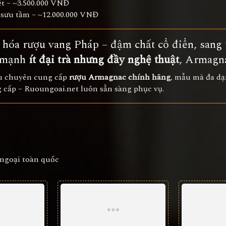
rệt – ~3.500.000 VNĐ
 sưu tầm – ~12.000.000 VNĐ
 hóa rượu vang Pháp – đậm chất cổ điển, sang 
u mạnh
ít đại trà nhưng đầy nghệ thuật
, Armagna
ầu chuyên cung cấp
rượu Armagnac chính hãng
, mẫu mã đa dạ
 cấp – Ruoungoai.net luôn sẵn sàng phục vụ.
 ngoại toàn quốc