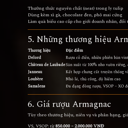
Thưởng thức nguyên chất (neat) trong ly tulip
Dùng kèm xì gà, chocolate đen, phô mai cứng
Làm quà biếu cao cấp cho giới doanh nhân, đối 
5. Những thương hiệu Arm
Thương hiệu
Đặc điểm
Delord
Rượu cổ điển, nhiều phiên bản vin
Château de Laubade
Sản xuất từ 100% nho vườn riêng, 
Janneau
Kết hợp chưng cất truyền thống và
Loubère
Nhỏ lẻ, thủ công, độ hiếm cao
Samalens
Đa dạng dòng rượu, VSOP – XO đế
6. Giá rượu Armagnac
Tùy theo thương hiệu, niên vụ và phân hạng, gi
VS, VSOP: từ
850.000 – 2.000.000 VNĐ