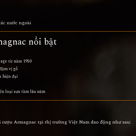
tác nước ngoài
agnac nổi bật
tage từ năm 1950
đậm vị gỗ
 hiện đại
n loại sưu tầm lâu năm
á rượu Armagnac tại thị trường Việt Nam dao động như sau: