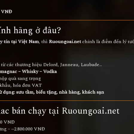
00 VNĐ
nh hãng ở đâu?
 tín tại Việt Nam
, thì
Ruoungoai.net
chính là điểm đến lý tư
từ các thương hiệu Delord, Janneau, Laubade...
rmagnac – Whisky – Vodka
 hộp quà sang trọng
p khẩu, hóa đơn VAT
ử dụng: sưu tầm, biếu tặng, nhà hàng, khách sạn
ac bán chạy tại Ruoungoai.net
000 VNĐ
ưng – ~2.800.000 VNĐ