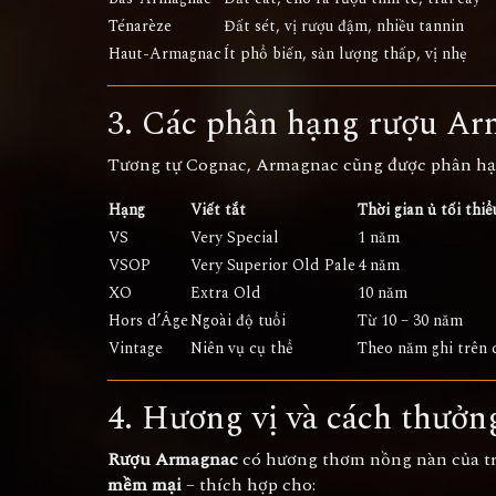
Ténarèze
Đất sét, vị rượu đậm, nhiều tannin
Haut-Armagnac
Ít phổ biến, sản lượng thấp, vị nhẹ
3. Các phân hạng rượu A
Tương tự Cognac, Armagnac cũng được phân hạn
Hạng
Viết tắt
Thời gian ủ tối thiể
VS
Very Special
1 năm
VSOP
Very Superior Old Pale
4 năm
XO
Extra Old
10 năm
Hors d’Âge
Ngoài độ tuổi
Từ 10 – 30 năm
Vintage
Niên vụ cụ thể
Theo năm ghi trên 
4. Hương vị và cách thưởn
Rượu Armagnac
có hương thơm nồng nàn của trái
mềm mại
– thích hợp cho: