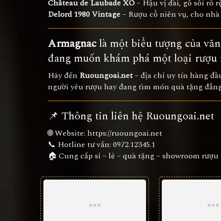
Château de Laubade XO
– Hậu vị dài, gỗ sồi rõ 
Delord 1980 Vintage
– Rượu cổ niên vụ, cho nhà
Armagnac
là một biểu tượng của văn
đang muốn khám phá một loại rượ
Hãy đến
Ruoungoai.net
– địa chỉ uy tín hàng đ
người yêu rượu hay đang tìm món quà tặng đẳng
📌 Thông tin liên hệ Ruoungoai.net
🌐 Website:
https://ruoungoai.net
📞 Hotline tư vấn:
0972.12345.1
🏠 Cung cấp sỉ – lẻ – quà tặng – showroom rượu