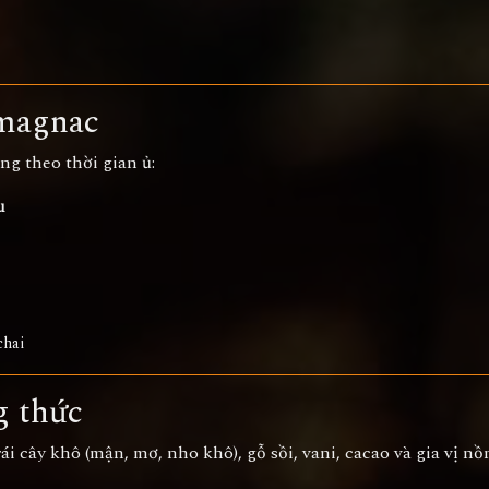
rmagnac
g theo thời gian ủ:
u
chai
g thức
 cây khô (mận, mơ, nho khô), gỗ sồi, vani, cacao và gia vị n