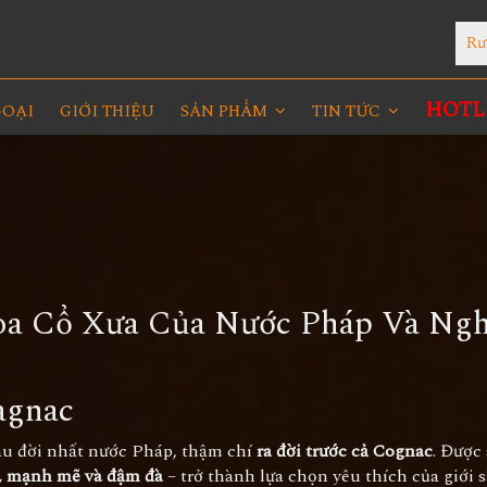
Rư
HOTLI
GOẠI
GIỚI THIỆU
SẢN PHẨM
TIN TỨC
oa Cổ Xưa Của Nước Pháp Và Ng
agnac
âu đời nhất nước Pháp, thậm chí
ra đời trước cả Cognac
. Được
, mạnh mẽ và đậm đà
– trở thành lựa chọn yêu thích của giới 