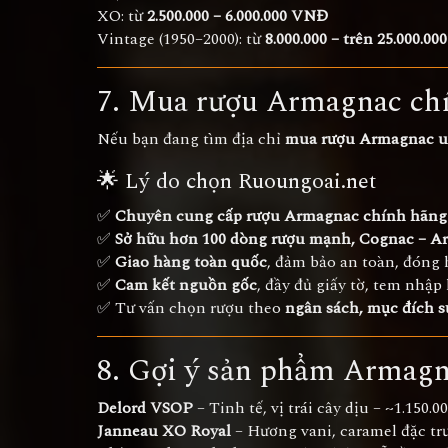
XO: từ
2.500.000 – 6.000.000 VNĐ
Vintage (1950–2000): từ
8.000.000 – trên 25.000.0
7. Mua rượu Armagnac chí
Nếu bạn đang tìm địa chỉ
mua rượu Armagnac uy
🌟 Lý do chọn Ruoungoai.net
✅
Chuyên cung cấp rượu Armagnac chính hãng
✅
Sở hữu hơn 100 dòng rượu mạnh, Cognac – A
✅
Giao hàng toàn quốc
, đảm bảo an toàn, đóng
✅
Cam kết nguồn gốc
, đầy đủ giấy tờ, tem nhậ
✅ Tư vấn chọn rượu theo
ngân sách, mục đích s
8. Gợi ý sản phẩm Armagn
Delord VSOP
– Tinh tế, vị trái cây dịu – ~1.150.
Janneau XO Royal
– Hương vani, caramel đặc tr