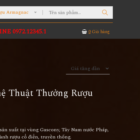
ợu Armagnac
NE 0972.12345.1
0
Giỏ hàng
hệ Thuật Thưởng Rượu
 sản xuất tại vùng Gascony, Tây Nam nước Pháp,
sành rượu cổ điển, truyền thống.