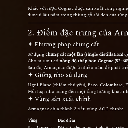
Khác với rượu Cognac được sản xuất công nghi
được ủ lâu năm trong thùng gỗ sồi đen của rừng
2. Điểm đặc trưng của Ar
✦ Phương pháp chưng cất
Sử dụng
chưng cất một lần (single distillation)
qu
Cho ra rượu có
nồng độ thấp hơn Cognac (52–60
Sau đó, Armagnac được ủ nhiều năm để phát triể
✦ Giống nho sử dụng
Ugni Blanc (chiếm chủ yếu), Baco, Colombard, F
Mỗi loại nho mang đến một tầng hương khác nh
✦ Vùng sản xuất chính
Armagnac chia thành 3 tiểu vùng AOC chính:
Vùng
Đặc điểm
Bas-Armagnac
Đất cát, cho ra rượu tinh tế, trái cây