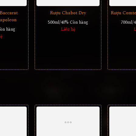
Rượu Chabot Dry
Rượu Comte 
500ml/40%
Còn hàng
700ml/
Liên hệ
L
Baccarat
apoleon
òn hàng
hệ