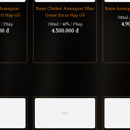
 Armagnac
Rượu Armag
XO Hộp Gỗ
700ml 
4.9
 / Pháp
00 đ
Rượu Chabot Armagnac Blue
Goose Extra Hộp Gỗ
700ml / 40% / Pháp
4.500.000 đ