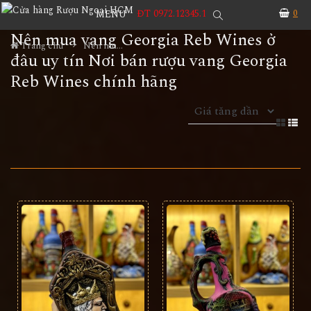
ĐT 0972.12345.1
0
MENU
Nên mua vang Georgia Reb Wines ở
Trang chủ
Nên mua vang Georgia Reb Wines ở đâu uy tín Nơi bán rượu vang Georgia Reb Wines chính hãng
đâu uy tín Nơi bán rượu vang Georgia
Reb Wines chính hãng