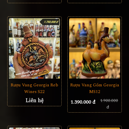
Rượu Vang Georgia Reb
Rượu Vang Gốm Georgia
Wines S22
MS12
Liên hệ
1.900.000
1.390.000 đ
đ