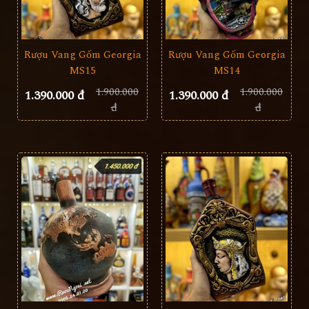
Rượu Vang Gốm Georgia
Rượu Vang Gốm Georgia
MS15
MS14
1.900.000
1.900.000
1.390.000 đ
1.390.000 đ
đ
đ