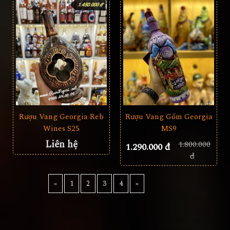
Rượu Vang Georgia Reb
Rượu Vang Gốm Georgia
Wines S25
MS9
Liên hệ
1.800.000
1.290.000 đ
đ
«
1
2
3
4
»