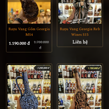
Rượu Vang Gốm Georgia
Rượu Vang Georgia Reb
MS4
Wines S15
Liên hệ
1.700.000
1.190.000 đ
đ