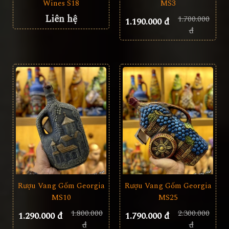
Wines S18
MS3
Liên hệ
1.700.000
1.190.000 đ
đ
Rượu Vang Gốm Georgia
Rượu Vang Gốm Georgia
MS10
MS25
1.800.000
2.300.000
1.290.000 đ
1.790.000 đ
đ
đ