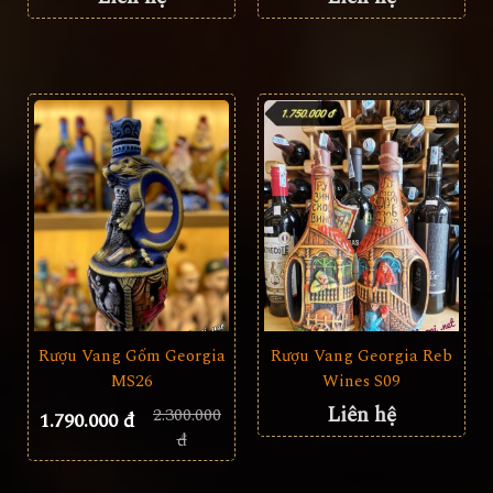
Rượu Vang Gốm Georgia
Rượu Vang Georgia Reb
MS26
Wines S09
Liên hệ
2.300.000
1.790.000 đ
đ