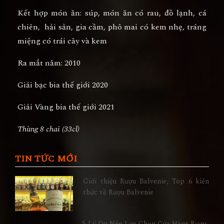
Kết hợp món ăn:
súp, món ăn có rau, đồ lạnh, cá
chiên, hải sản, gia cầm, phô mai có kem nhẹ, tráng
miệng có trái cây và kem
Ra mắt năm:
2010
Giải bạc bia thế giới 2020
Giải Vàng bia thế giới 2021
Thùng 8 chai (33cl)
TIN TỨC MỚI
Giới thiệu Rượu Balvenie, Top 6 kiến
thức về Rượu Balvenie
5 Lý Do Nên Lựa Chọn Cửa Hàng Rượu