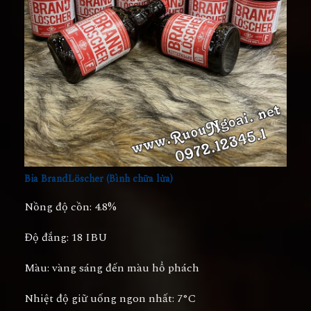
Bia BrandLöscher (Bình chữa lửa)
Nồng độ cồn:
4.8%
Độ đắng:
18 IBU
Màu:
vàng sáng đến màu hổ phách
Nhiệt độ giữ uống ngon nhất:
7°C