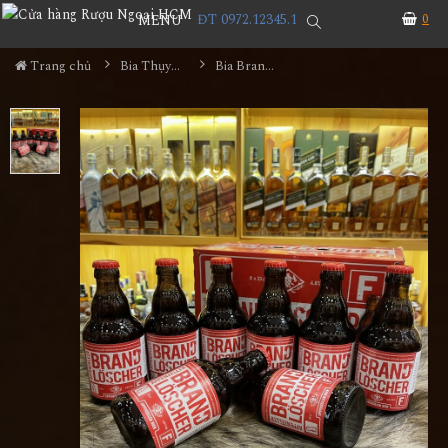
ĐT 0972.12345.1
0
MENU
Trang chủ
Bia Thụy Sĩ
Bia BrandLöscher (Bình chữa lửa)