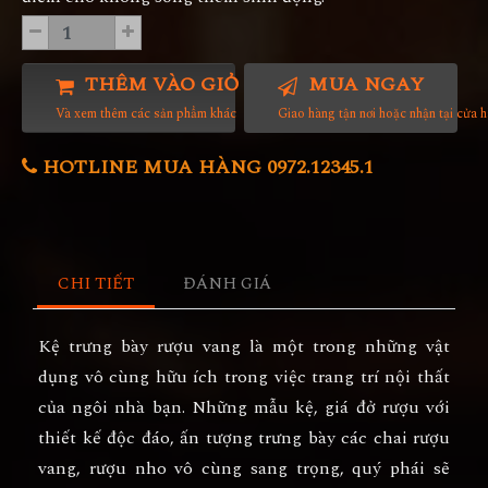
THÊM VÀO GIỎ HÀNG
MUA NGAY
Và xem thêm các sản phẩm khác
Giao hàng tận nơi hoặc nhận tại cửa 
HOTLINE MUA HÀNG 0972.12345.1
CHI TIẾT
ĐÁNH GIÁ
Kệ trưng bày rượu vang
là một trong những vật
dụng vô cùng hữu ích trong việc trang trí nội thất
của ngôi nhà bạn. Những mẫu kệ, giá đở rượu với
thiết kế độc đáo, ấn tượng trưng bày các chai rượu
vang, rượu nho vô cùng sang trọng, quý phái sẽ