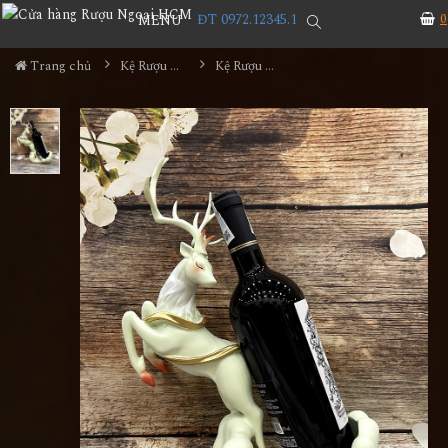
ĐT 0972.12345.1
0
MENU
Trang chủ
Kệ Rượu Siêu Đẹp
Kệ Rượu Con Hươu MS33