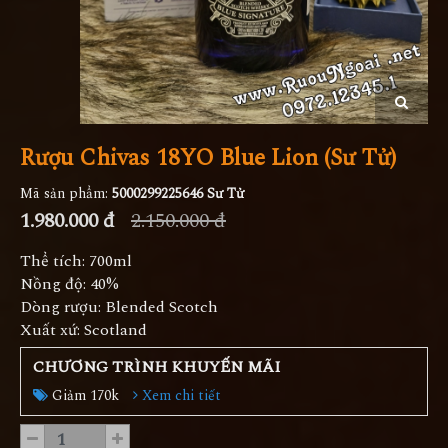
Rượu Chivas 18YO Blue Lion (Sư Tử)
Mã sản phẩm:
5000299225646 Sư Tử
1.980.000 đ
2.150.000 đ
Thể tích: 700ml
Nồng độ: 40%
Dòng rượu: Blended Scotch
Xuất xứ: Scotland
CHƯƠNG TRÌNH KHUYẾN MÃI
Giảm 170k
Xem chi tiết