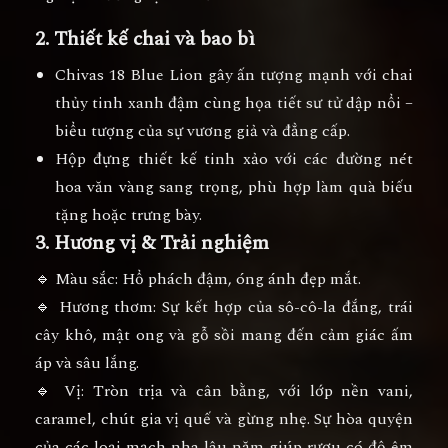
2. Thiết kế chai và bao bì
Chivas 18 Blue Lion gây ấn tượng mạnh với
chai
thủy tinh xanh đậm
cùng họa tiết sư tử dập nổi –
biểu tượng của sự vương giả và đẳng cấp.
Hộp đựng thiết kế tinh xảo với các đường nét
hoa văn vàng sang trọng, phù hợp làm quà biếu
tặng hoặc trưng bày.
3. Hương vị & Trải nghiệm
🔹
Màu sắc:
Hổ phách đậm, óng ánh đẹp mắt.
🔹
Hương thơm:
Sự kết hợp của
sô-cô-la đắng, trái
cây khô, mật ong và gỗ sồi
mang đến cảm giác ấm
áp và sâu lắng.
🔹
Vị:
Tròn trịa và cân bằng, với
lớp nền vani,
caramel, chút gia vị quế và gừng nhẹ
. Sự hòa quyện
của các loại mạch nha lâu năm giúp rượu có độ êm