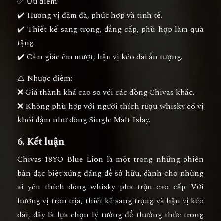
✅
Ưu điểm:
✔️ Hương vị đậm đà, phức hợp và tinh tế.
✔️ Thiết kế sang trọng, đẳng cấp, phù hợp làm quà
tặng.
✔️ Cảm giác êm mượt, hậu vị kéo dài ấn tượng.
⚠️
Nhược điểm:
❌ Giá thành khá cao so với các dòng Chivas khác.
❌ Không phù hợp với người thích rượu whisky có vị
khói đậm như dòng Single Malt Islay.
6. Kết luận
Chivas 18YO Blue Lion là một trong những phiên
bản đặc biệt xứng đáng để sở hữu, dành cho những
ai yêu thích dòng whisky pha trộn cao cấp. Với
hương vị tròn trịa, thiết kế sang trọng và hậu vị kéo
dài, đây là lựa chọn lý tưởng để thưởng thức trong