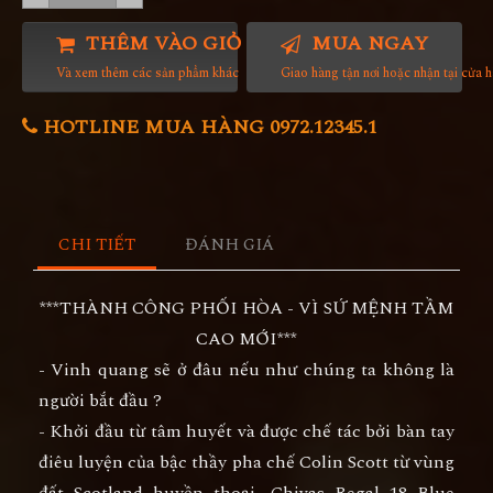
THÊM VÀO GIỎ HÀNG
MUA NGAY
Và xem thêm các sản phẩm khác
Giao hàng tận nơi hoặc nhận tại cửa 
HOTLINE MUA HÀNG 0972.12345.1
CHI TIẾT
ĐÁNH GIÁ
***THÀNH CÔNG PHỐI HÒA - VÌ SỨ MỆNH TẦM
CAO MỚI***
- Vinh quang sẽ ở đâu nếu như chúng ta không là
người bắt đầu ?
- Khởi đầu từ tâm huyết và được chế tác bởi bàn tay
điêu luyện của bậc thầy pha chế Colin Scott từ vùng
đất Scotland huyền thoại, Chivas Regal 18 Blue