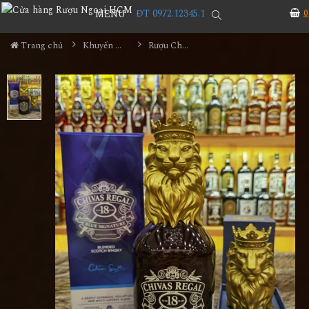
ĐT 0972.12345.1
0
MENU
Trang chủ
Khuyến Mãi Lớn
Rượu Chivas 18YO Blue Lion (Sư Tử)