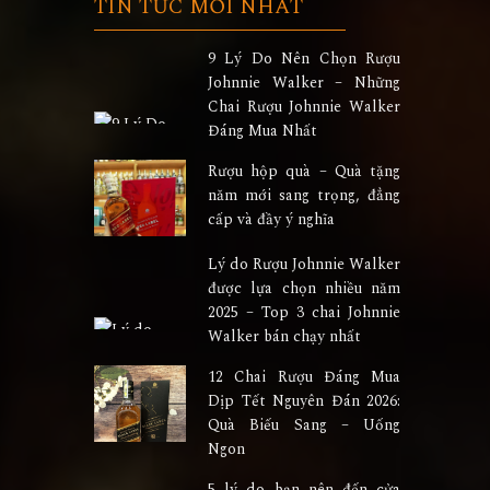
TIN TỨC MỚI NHẤT
9 Lý Do Nên Chọn Rượu
Johnnie Walker – Những
Chai Rượu Johnnie Walker
Đáng Mua Nhất
Rượu hộp quà – Quà tặng
năm mới sang trọng, đẳng
cấp và đầy ý nghĩa
Lý do Rượu Johnnie Walker
được lựa chọn nhiều năm
2025 – Top 3 chai Johnnie
Walker bán chạy nhất
12 Chai Rượu Đáng Mua
Dịp Tết Nguyên Đán 2026:
Quà Biếu Sang – Uống
Ngon
5 lý do bạn nên đến cửa