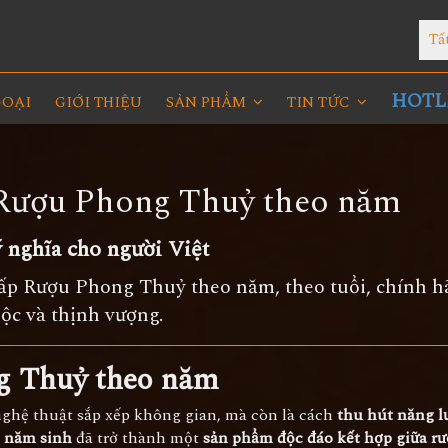
Tấ
HOTLI
GOẠI
GIỚI THIỆU
SẢN PHẨM
TIN TỨC
 Rượu Phong Thuỷ theo năm
ý nghĩa cho người Việt
ấp Rượu Phong Thuỷ theo năm, theo tuổi, chính h
ộc và thịnh vượng.
ng Thuỷ theo năm
nghệ thuật sắp xếp không gian, mà còn là cách
thu hút năng 
o năm sinh
đã trở thành một
sản phẩm độc đáo kết hợp giữa r