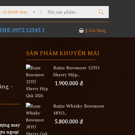
t cả danh mục
NE 0972.12345.1
0
Giỏ hàng
SẢN PHẨM KHUYẾN MÃI
Rượu Bowmore 12YO
Sherry Hộp...
1.900.000 đ
ãng –
Rượu Whisky Bowmore
18YO...
5.800.000 đ
lượng may
ượu ngoại