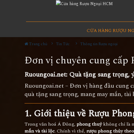
CỬA HÀNG RƯỢU N
Trang chủ
Tin Tức
Thông tin Rượu ngoại
Đơn vị chuyên cung cấp
Ruoungoai.net: Quà tặng sang trọng, 
Ruoungoai.net – Đơn vị hàng đầu cung c
quà tặng sang trọng, mang may mắn, tài l
1. Giới thiệu về Rượu Pho
Trong văn hoá Á Đông,
phong thuỷ
không chỉ là 
mắn và tài lộc
. Chính vì thế,
rượu phong thủy the