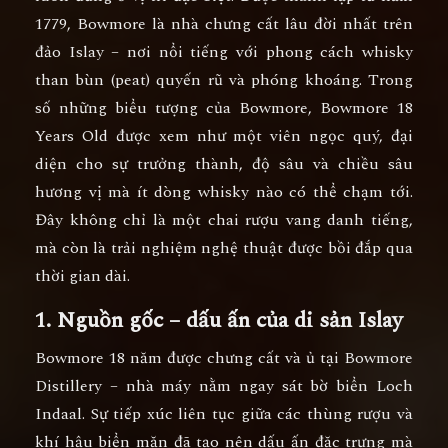
1779, Bowmore là nhà chưng cất lâu đời nhất trên
đảo Islay – nơi nổi tiếng với phong cách whisky
than bùn (peat) quyến rũ và phóng khoáng. Trong
số những biểu tượng của Bowmore,
Bowmore 18
Years Old
được xem như một viên ngọc quý, đại
diện cho sự trưởng thành, độ sâu và chiều sâu
hương vị mà ít dòng whisky nào có thể chạm tới.
Đây không chỉ là một chai rượu vang danh tiếng,
mà còn là trải nghiệm nghệ thuật được bồi đắp qua
thời gian dài.
1. Nguồn gốc – dấu ấn của di sản Islay
Bowmore 18 năm được chưng cất và ủ tại Bowmore
Distillery – nhà máy nằm ngay sát bờ biển Loch
Indaal. Sự tiếp xúc liên tục giữa các thùng rượu và
khí hậu biển mặn đã tạo nên dấu ấn đặc trưng mà