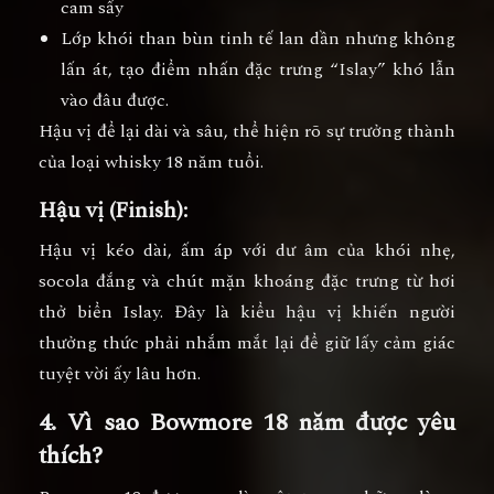
cam sấy
Lớp khói than bùn tinh tế lan dần nhưng không
lấn át, tạo điểm nhấn đặc trưng “Islay” khó lẫn
vào đâu được.
Hậu vị để lại dài và sâu, thể hiện rõ sự trưởng thành
của loại whisky 18 năm tuổi.
Hậu vị (Finish):
Hậu vị kéo dài, ấm áp với dư âm của khói nhẹ,
socola đắng và chút mặn khoáng đặc trưng từ hơi
thở biển Islay. Đây là kiểu hậu vị khiến người
thưởng thức phải nhắm mắt lại để giữ lấy cảm giác
tuyệt vời ấy lâu hơn.
4. Vì sao Bowmore 18 năm được yêu
thích?