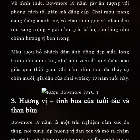
Về hình thức, Bowmore 18 năm gây ấn tượng với
phong cách tối giản mà đẳng cấp. Chai rượu mang
dáng đứng mạnh mẽ, cổ chai thon gọn và nhãn đen
tím sang trọng – gợi cảm giác bí ẩn, sâu lắng như
chính hương vị bên trong.
Màu rượu hổ phách đậm ánh đồng đẹp mắt, long
lanh dưới ánh sáng như một viên đá quý được mài
giũa qua thời gian. Chỉ cần nhìn thôi đã thấy sự
chín muồi, già dặn của chai whisky 18 năm tuổi này.
3. Hương vị – tinh hoa của tuổi tác và
than bùn
Bowmore 18 năm là một trải nghiệm cảm xúc đa
tầng, nơi từng lớp hương vị đan xen và mở ra chậm
rãi. Đó là một hành trình hương – vị đầy nghệ thuật: