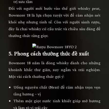
trị sưu tầm
Đối với người mới bước vào thế giới whisky peat,
Bowmore 18 là lựa chọn tuyệt vời để cảm nhận nét
khói nhẹ nhưng tinh tế. Còn với người sành rượu,
đây là chai whisky có cấu trúc và chiều sâu đáng để
thưởng thức từng giọt.
5. Phong cách thưởng thức đề xuất
Bowmore 18 năm là dòng whisky dành cho những
khoảnh khắc thư giãn, suy ngẫm và trải nghiệm.
Một vài cách thưởng thức gợi ý:
Uống nguyên chất (Neat)
để cảm nhận trọn vẹn
tầng hương – vị
Thêm một giọt nước tinh khiết
giúp mở hương
và làm rõ vị trái cây