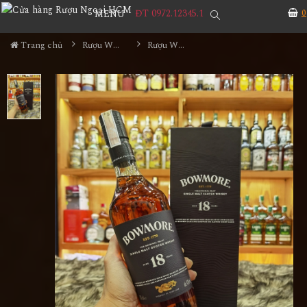
ĐT 0972.12345.1
0
MENU
Trang chủ
Rượu Whisky
Rượu Whisky Bowmore 18YO