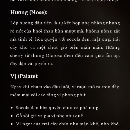
Hương (Nose):
Lớp hương đầu tiên là sự kết hợp nhẹ nhàng nhưng
rõ nét của
khói than bùn mượt mà
, không nồng gắt
mà tinh tế, hòa quyện với
socola đen
,
mật ong
,
trái
cây khô
và một chút gió biển mằn mặn. Hương
sherry từ thùng Oloroso đem đến cảm giác ấm áp,
đầy đặn và quyến rũ.
Vị (Palate):
Ngay khi chạm vào đầu lưỡi, vị rượu mở ra tròn đầy,
mềm mại với các tầng vị phong phú:
Socola đen hòa quyện chút
cà phê rang
Gỗ sồi già và gia vị nhẹ như quế
Vị ngọt của trái cây chín như
mận khô, nho khô,