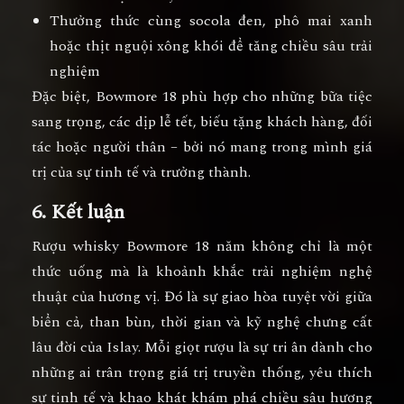
Thưởng thức cùng socola đen
, phô mai xanh
hoặc thịt nguội xông khói để tăng chiều sâu trải
nghiệm
Đặc biệt, Bowmore 18 phù hợp cho những bữa tiệc
sang trọng, các dịp lễ tết, biếu tặng khách hàng, đối
tác hoặc người thân – bởi nó mang trong mình giá
trị của sự tinh tế và trưởng thành.
6. Kết luận
Rượu whisky Bowmore 18 năm
không chỉ là một
thức uống mà là khoảnh khắc trải nghiệm nghệ
thuật của hương vị. Đó là sự giao hòa tuyệt vời giữa
biển cả, than bùn, thời gian và kỹ nghệ chưng cất
lâu đời của Islay. Mỗi giọt rượu là sự tri ân dành cho
những ai trân trọng giá trị truyền thống, yêu thích
sự tinh tế và khao khát khám phá chiều sâu hương