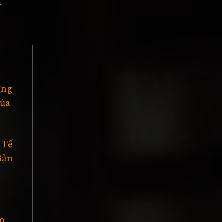
.
ơng
của
 Tế
Bản
:
ho