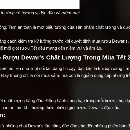
 thường có hương vị độc đáo và mềm mại
ông. Tem an toàn là một biểu tượng của sản phẩm chất lượng và đư
bằng cách kiểm tra kỹ lưỡng trước khi quyết định mua rượu Dewar's.
 để mỗi giọt rượu Tết đều mang đến niềm vui và ấm áp.
o Rượu Dewar's Chất Lượng Trong Mùa Tết 
et nổi lên như một đối tác đáng tin cậy, đặc biệt là khi bạn đang tì
 Đây không chỉ là nơi mua sắm, mà còn là nguồn cung cấp những tr
 kết chất lượng hàng đầu. Đồng hành cùng bạn trong mỗi bước chọn l
 bạn an tâm khi thưởng thức những giọt rượu Dewar's đặc sắc.
n:
từ những chai Dewar's lâu năm, độc đáo cho đến những phiên bản đ