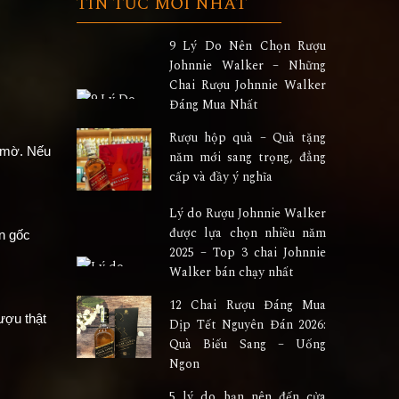
TIN TỨC MỚI NHẤT
9 Lý Do Nên Chọn Rượu
Johnnie Walker – Những
Chai Rượu Johnnie Walker
Đáng Mua Nhất
Rượu hộp quà – Quà tặng
e mờ. Nếu
năm mới sang trọng, đẳng
cấp và đầy ý nghĩa
Lý do Rượu Johnnie Walker
được lựa chọn nhiều năm
n gốc
2025 – Top 3 chai Johnnie
Walker bán chạy nhất
12 Chai Rượu Đáng Mua
ượu thật
Dịp Tết Nguyên Đán 2026:
Quà Biếu Sang – Uống
Ngon
5 lý do bạn nên đến cửa