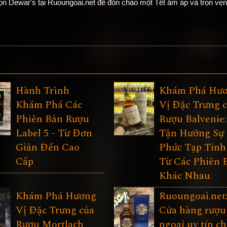
ọn Dewar's tại Ruoungoai.net để đón chào một Tết ấm áp và trọn vẹn
Hành Trình
Khám Phá Hư
Khám Phá Các
Vị Đặc Trưng 
Phiên Bản Rượu
Rượu Balvenie:
Label 5 - Từ Đơn
Tận Hưởng Sự
Giản Đến Cao
Phức Tạp Tinh
Cấp
Từ Các Phiên 
Khác Nhau
Khám Phá Hương
Ruoungoai.net
Vị Đặc Trưng của
Cửa hàng rượu
Rượu Mortlach
ngoại uy tín c