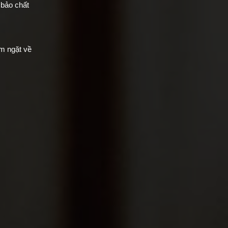
 bảo chất
m ngặt về