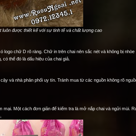
 luôn được thiết kế với sự tinh tế và chất lượng cao
ó logo chữ D rõ ràng. Chữ in trên chai nên sắc nét và không bị nhò
 có thể đó là dấu hiệu của chai giả.
cậy và nhà phân phối uy tín. Tránh mua từ các nguồn không rõ nguồ
mại. Một cách đơn giản để kiểm tra là mở nắp chai và ngửi mùi. R
.