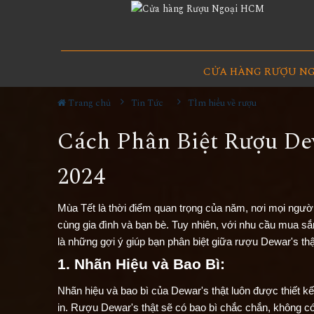
CỬA HÀNG RƯỢU N
Trang chủ
Tin Tức
TÌm hiểu về rượu
Cách Phân Biệt Rượu De
2024
Mùa Tết là thời điểm quan trọng của năm, nơi mọi ngư
cùng gia đình và bạn bè. Tuy nhiên, với nhu cầu mua s
là những gợi ý giúp bạn phân biệt giữa rượu Dewar's thậ
1. Nhãn Hiệu và Bao Bì:
Nhãn hiệu và bao bì của Dewar's thật luôn được thiết kế
in. Rượu Dewar's thật sẽ có bao bì chắc chắn, không c