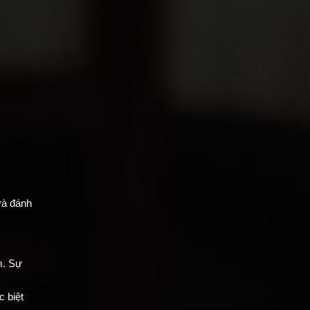
và đánh
m. Sự
c biệt