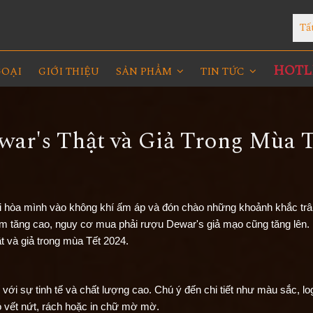
Tấ
HOTLI
GOẠI
GIỚI THIỆU
SẢN PHẨM
TIN TỨC
war's Thật và Giả Trong Mùa 
ời hòa mình vào không khí ấm áp và đón chào những khoảnh khắc tr
ắm tăng cao, nguy cơ mua phải rượu Dewar's giả mạo cũng tăng lên.
t và giả trong mùa Tết 2024.
 với sự tinh tế và chất lượng cao. Chú ý đến chi tiết như màu sắc, l
ó vết nứt, rách hoặc in chữ mờ mờ.