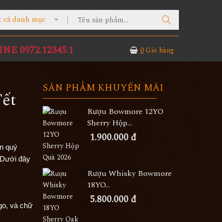
t cả danh mục
NE 0972.12345.1
0
Giỏ hàng
SẢN PHẨM KHUYẾN MÃI
Tết
Rượu Bowmore 12YO
Sherry Hộp...
1.900.000 đ
ân quý
 Dưới đây
Rượu Whisky Bowmore
18YO...
5.800.000 đ
ogo, và chữ