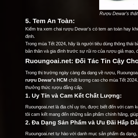
Rượu Dewar's thật
5. Tem An Toàn:
Kiểm tra xem chai rượu Dewar's có tem an toàn hay kh
định.
Trong mùa Tết 2024, hãy là người tiêu dùng thông thái 
bản thân và gia đình trước sự rủi ro của rượu giả mạo,
Ruoungoai.net: Đối Tác Tin Cậy Ch
Trong thị trường ngày càng đa dạng về rượu, Ruoungoai.n
rượu Dewar's HCM
chất lượng cao cho mùa Tết 2024.
thưởng thức rượu đẳng cấp.
1. Uy Tín và Cam Kết Chất Lượng:
Ruoungoai.net là địa chỉ uy tín, được biết đến với cam
tôi cam kết mang đến những sản phẩm chính hãng, giúp
2. Đa Dạng Sản Phẩm và Ưu Đãi Hấp Dẫ
Ruoungoai.net tự hào với danh mục sản phẩm đa dạng, 