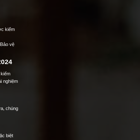
ợc kiểm
 Bảo vệ
2024
m kiếm
ải nghiệm
ựa, chúng
ặc biệt