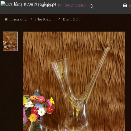
ĐT 0972.12345.1
0
MENU
Trang chủ
Phụ Kiện Rượu
Bình Đựng Rượu Vang - Decanter Dáng Đẹp M13