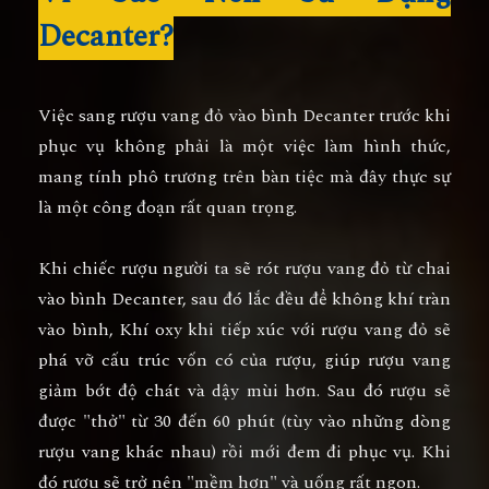
Decanter?
Việc sang rượu vang đỏ vào bình Decanter trước khi
phục vụ không phải là một việc làm hình thức,
mang tính phô trương trên bàn tiệc mà đây thực sự
là một công đoạn rất quan trọng.
Khi chiếc rượu người ta sẽ rót rượu vang đỏ từ chai
vào bình Decanter, sau đó lắc đều để không khí tràn
vào bình, Khí oxy khi tiếp xúc với rượu vang đỏ sẽ
phá vỡ cấu trúc vốn có của rượu, giúp rượu vang
giảm bớt độ chát và dậy mùi hơn. Sau đó rượu sẽ
được "thở" từ 30 đến 60 phút (tùy vào những dòng
rượu vang khác nhau) rồi mới đem đi phục vụ. Khi
đó rượu sẽ trở nên "mềm hơn" và uống rất ngon.