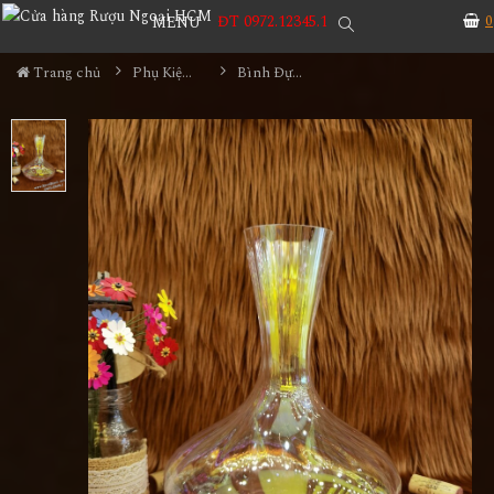
ĐT 0972.12345.1
0
MENU
Trang chủ
Phụ Kiện Rượu
Bình Đựng Rượu Vang - Decanter Dáng Đẹp M19