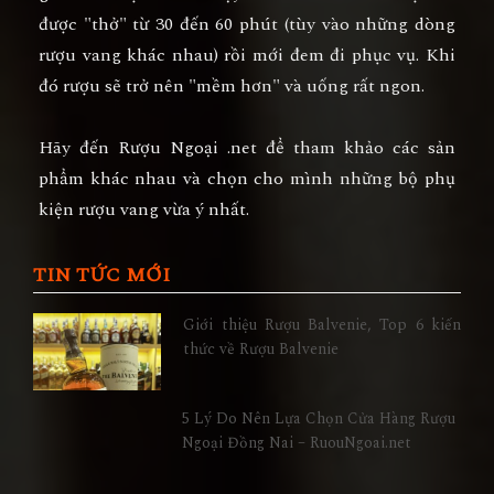
được "thở" từ 30 đến 60 phút (tùy vào những dòng
rượu vang khác nhau) rồi mới đem đi phục vụ. Khi
đó rượu sẽ trở nên "mềm hơn" và uống rất ngon.
Hãy đến Rượu Ngoại .net để tham khảo các sản
phẩm khác nhau và chọn cho mình những bộ phụ
kiện rượu vang vừa ý nhất.
TIN TỨC MỚI
Giới thiệu Rượu Balvenie, Top 6 kiến
thức về Rượu Balvenie
5 Lý Do Nên Lựa Chọn Cửa Hàng Rượu
Ngoại Đồng Nai – RuouNgoai.net