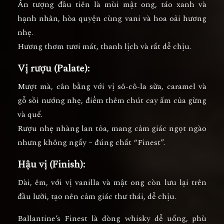
Ấn tượng đầu tiên là
mùi mật ong, táo xanh và
hạnh nhân
, hòa quyện cùng
vani và hoa oải hương
nhẹ.
Hương thơm tươi mát, thanh lịch và rất dễ chịu.
Vị rượu (Palate):
Mượt mà, cân bằng với vị
sô-cô-la sữa, caramel và
gỗ sồi nướng nhẹ
, điểm thêm chút cay ấm của
gừng
và quế.
Rượu nhẹ nhàng lan tỏa, mang cảm giác ngọt ngào
nhưng không ngấy – đúng chất “Finest”.
Hậu vị (Finish):
Dài, êm, với vị
vanilla và mật ong
còn lưu lại trên
đầu lưỡi, tạo nên cảm giác thư thái, dễ chịu.
Ballantine’s Finest là dòng whisky dễ uống, phù