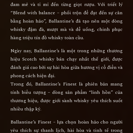
đam mê và tỉ mỉ đến từng giọt rượu. Với triết lý
“Blend with balance – phối trộn để đạt đến sự cân
bằng hoàn hảo”, Ballantine’s đã tạo nên một dòng
whisky
đậm đà, mượt mà và dễ uống
, chinh phục
hàng triệu tín đồ whisky toàn cầu.
Ngày nay, Ballantine’s là
một trong những thương
hiệu Scotch whisky bán chạy nhất thế giới
, được
đánh giá cao bởi
sự hài hòa giữa hương vị cổ điển và
phong cách hiện đại.
Trong đó,
Ballantine’s Finest
là phiên bản mang
tính biểu tượng – dòng sản phẩm “linh hồn” của
thương hiệu, được giới sành whisky yêu thích suốt
nhiều thập kỷ.
Ballantine’s Finest – lựa chọn hoàn hảo cho người
yêu thích sự thanh lịch, hài hòa và tinh tế trong