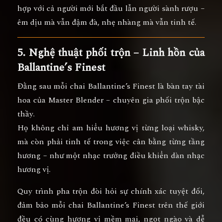
hợp với cả người mới bắt đầu lẫn người sành rượu –
êm dịu mà vẫn đậm đà, nhẹ nhàng mà vẫn tinh tế.
5. Nghệ thuật phối trộn – Linh hồn của
Ballantine’s Finest
Đằng sau mỗi chai Ballantine’s Finest là
bàn tay tài
hoa của Master Blender – chuyên gia phối trộn bậc
thầy
.
Họ không chỉ am hiểu hương vị từng loại whisky,
mà còn phải tinh tế trong việc cân bằng từng tầng
hương – như một nhạc trưởng điều khiển dàn nhạc
hương vị.
Quy trình pha trộn đòi hỏi
sự chính xác tuyệt đối
,
đảm bảo mỗi chai Ballantine’s Finest trên thế giới
đều có cùng
hương vị mềm mại, ngọt ngào và dễ