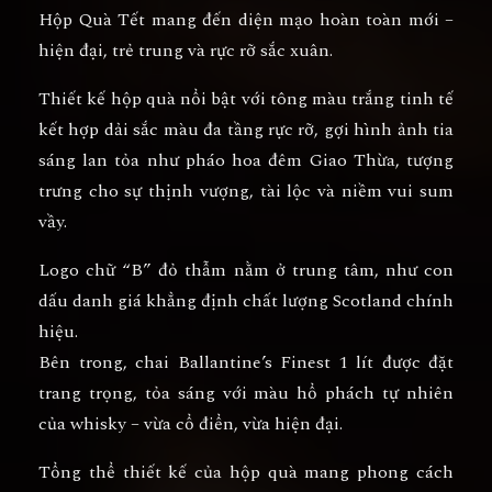
Hộp Quà Tết
mang đến diện mạo hoàn toàn mới –
hiện đại, trẻ trung và rực rỡ sắc xuân.
Thiết kế hộp quà nổi bật với
tông màu trắng tinh tế
kết hợp dải sắc màu đa tầng rực rỡ
, gợi hình ảnh
tia
sáng lan tỏa như pháo hoa đêm Giao Thừa
, tượng
trưng cho
sự thịnh vượng, tài lộc và niềm vui sum
vầy.
Logo chữ
“B” đỏ thẫm
nằm ở trung tâm, như
con
dấu danh giá khẳng định chất lượng Scotland chính
hiệu.
Bên trong, chai
Ballantine’s Finest 1 lít
được đặt
trang trọng, tỏa sáng với màu hổ phách tự nhiên
của whisky – vừa cổ điển, vừa hiện đại.
Tổng thể thiết kế của hộp quà mang phong cách