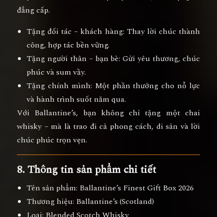
đẳng cấp.
Tặng đối tác – khách hàng:
Thay lời chúc thành
công, hợp tác bền vững.
Tặng người thân – bạn bè:
Gửi yêu thương, chúc
phúc và sum vầy.
Tặng chính mình:
Một phần thưởng cho nỗ lực
và hành trình suốt năm qua.
Với Ballantine’s, bạn không chỉ tặng một chai
whisky – mà là
trao đi cả phong cách, di sản và lời
chúc phúc trọn vẹn.
8. Thông tin sản phẩm chi tiết
Tên sản phẩm:
Ballantine’s Finest Gift Box 2026
Thương hiệu:
Ballantine’s (Scotland)
Loại:
Blended Scotch Whisky