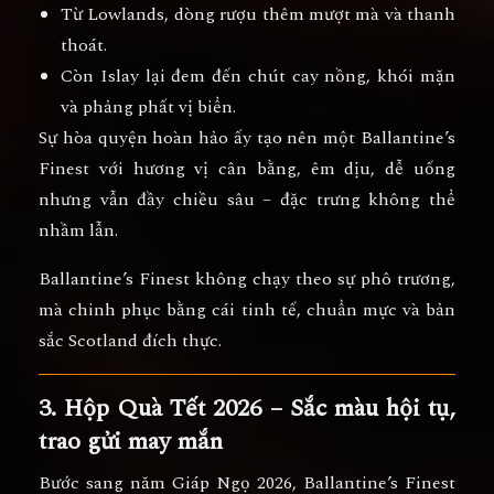
Từ
Lowlands
, dòng rượu thêm
mượt mà và thanh
thoát.
Còn
Islay
lại đem đến chút
cay nồng, khói mặn
và phảng phất vị biển.
Sự hòa quyện hoàn hảo ấy tạo nên một Ballantine’s
Finest với
hương vị cân bằng, êm dịu, dễ uống
nhưng vẫn đầy chiều sâu
– đặc trưng không thể
nhầm lẫn.
Ballantine’s Finest không chạy theo sự phô trương,
mà chinh phục bằng
cái tinh tế, chuẩn mực và bản
sắc Scotland đích thực.
3. Hộp Quà Tết 2026 – Sắc màu hội tụ,
trao gửi may mắn
Bước sang
năm Giáp Ngọ 2026
,
Ballantine’s Finest