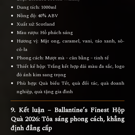
Dung tích:
1000ml
Nồng độ:
40% ABV
Xuất xứ:
Scotland
Màu rượu:
Hổ phách sáng
Hương vị:
Mật ong, caramel, vani, táo xanh, sô-
cô-la
Phong cách:
Mượt mà – cân bằng – tinh tế
Thiết kế hộp:
Trắng kết hợp dải màu đa sắc, logo
đỏ ánh kim sang trọng
Phù hợp:
Quà biếu Tết, quà đối tác, quà doanh
nghiệp, quà tặng gia đình
9. Kết luận – Ballantine’s Finest Hộp
Quà 2026: Tỏa sáng phong cách, khẳng
định đẳng cấp