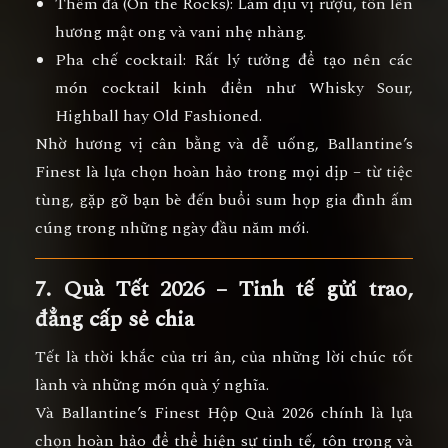
Thêm đá (On the Rocks):
Làm dịu vị rượu, tôn lên
hương mật ong và vani nhẹ nhàng.
Pha chế cocktail:
Rất lý tưởng để tạo nên các
món cocktail kinh điển như
Whisky Sour,
Highball hay Old Fashioned.
Nhờ hương vị cân bằng và dễ uống, Ballantine’s
Finest là lựa chọn hoàn hảo trong mọi dịp – từ
tiệc
tùng, gặp gỡ bạn bè
đến
buổi sum họp gia đình ấm
cúng
trong những ngày đầu năm mới.
7. Quà Tết 2026 – Tinh tế gửi trao,
đẳng cấp sẻ chia
Tết là thời khắc của tri ân, của những lời chúc tốt
lành và những món quà ý nghĩa.
Và
Ballantine’s Finest Hộp Quà 2026
chính là lựa
chọn hoàn hảo để thể hiện
sự tinh tế, tôn trọng và