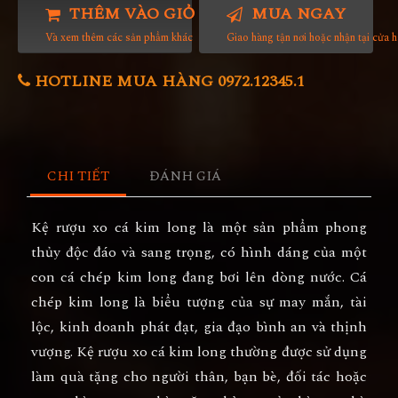
THÊM VÀO GIỎ HÀNG
MUA NGAY
Và xem thêm các sản phẩm khác
Giao hàng tận nơi hoặc nhận tại cửa 
HOTLINE MUA HÀNG 0972.12345.1
CHI TIẾT
ĐÁNH GIÁ
Kệ rượu xo cá kim long là một sản phẩm phong
thủy độc đáo và sang trọng, có hình dáng của một
con cá chép kim long đang bơi lên dòng nước. Cá
chép kim long là biểu tượng của sự may mắn, tài
lộc, kinh doanh phát đạt, gia đạo bình an và thịnh
vượng. Kệ rượu xo cá kim long thường được sử dụng
làm quà tặng cho người thân, bạn bè, đối tác hoặc