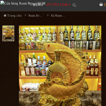
ĐT 0972.12345.1
0
MENU
Trang chủ
Rượu Brandy
Kệ Rượu Janus Dor XO - Cá Kim Long MS1