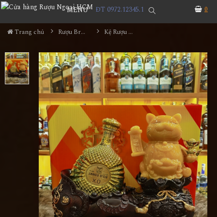
ĐT 0972.12345.1
0
MENU
Trang chủ
Rượu Brandy
Kệ Rượu Janus Dor XO - Mèo Thần Tài Vàng 2023