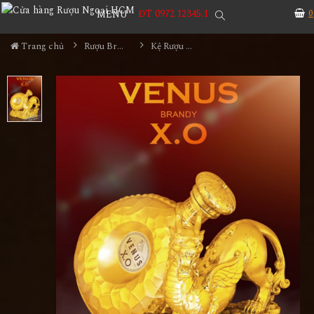
ĐT 0972.12345.1
0
MENU
Trang chủ
Rượu Brandy
Kệ Rượu Venus XO - Kỳ Lân 2023