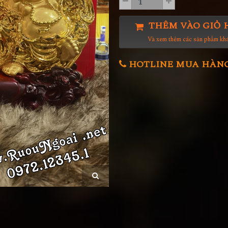
THÊM VÀO GIỎ 
Và xem thêm các sản phẩm kh
HOTLINE MUA HÀNG 0