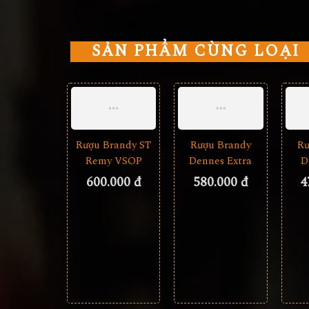
SẢN PHẨM CÙNG LOẠI
Rượu Brandy ST
Rượu Brandy
Rư
Remy VSOP
Dennes Extra
D
600.000 đ
580.000 đ
4