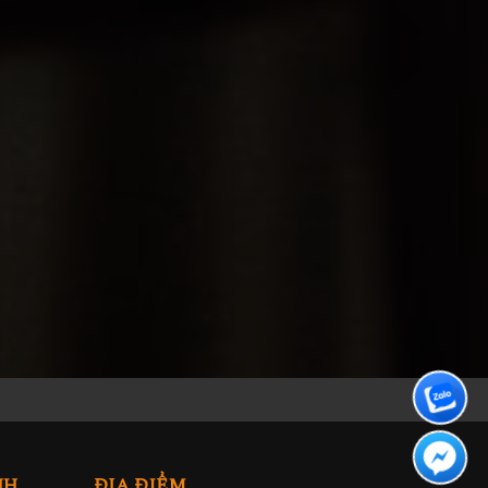
NH
ĐỊA ĐIỂM