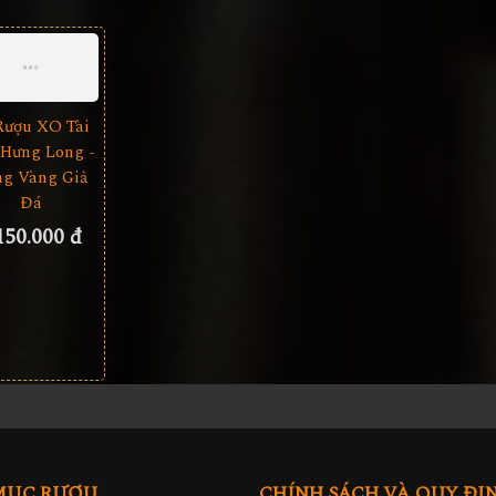
Rượu XO Tài
 Hưng Long -
g Vàng Giả
Đá
150.000 đ
MỤC RƯỢU
CHÍNH SÁCH VÀ QUY ĐỊ