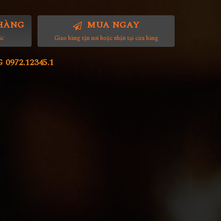
HÀNG
MUA NGAY
ác
Giao hàng tận nơi hoặc nhận tại cửa hàng
972.12345.1