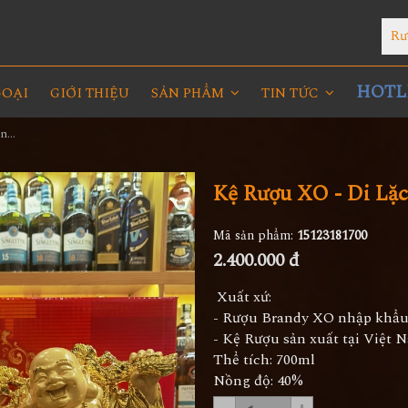
Rư
HOTLI
GOẠI
GIỚI THIỆU
SẢN PHẨM
TIN TỨC
Kệ Rượu XO - Di Lặc Xi Vàng 2023
Kệ Rượu XO - Di Lặc
Mã sản phẩm:
15123181700
2.400.000 đ
Xuất xứ:
- Rượu Brandy XO nhập khẩ
- Kệ Rượu sản xuất tại Việt 
Thể tích: 700ml
Nồng độ: 40%