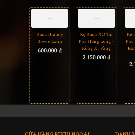
Rượu Brandy
Kệ Rượu XO Tài
Kệ 
Bowie Extra
Phú Hưng Long -
Phú
Rồng Xi Vàng
Rồn
600.000 đ
2.150.000 đ
2.
CỬA HÀNG RƯỢU NGOẠI
DANH 