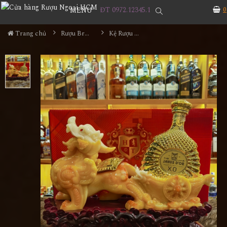
ĐT 0972.12345.1
0
MENU
Trang chủ
Rượu Brandy
Kệ Rượu XO - Tỳ Hưu Vàng Giả Đá 2023