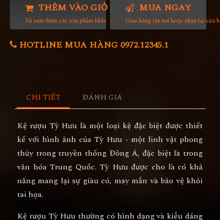
THÊM VÀO GIỎ HÀNG
MUA NGAY
Và xem thêm các sản phẩm khác
Giao hàng tận nơi hoặc nhận tại cửa 
HOTLINE MUA HÀNG 0972.12345.1
CHI TIẾT
ĐÁNH GIÁ
Kệ rượu Tỳ Hưu là một loại kệ đặc biệt được thiết
kế với hình ảnh của Tỳ Hưu - một linh vật phong
thủy trong truyền thống Đông Á, đặc biệt là trong
văn hóa Trung Quốc. Tỳ Hưu được cho là có khả
năng mang lại sự giàu có, may mắn và bảo vệ khỏi
tai họa.
Kệ rượu Tỳ Hưu thường có hình dạng và kiểu dáng