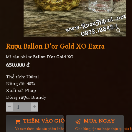
Rượu Ballon D'or Gold XO Extra
Mã sản phẩm:
Ballon D'or Gold XO
650.000 đ
Thể tích: 700ml
Nồng độ: 40%
Xuất xứ: Pháp
Dòng rượu: Brandy
THÊM VÀO GIỎ HÀNG
MUA NGAY
Và xem thêm các sản phẩm khác
Giao hàng tận nơi hoặc nhận tại cửa 