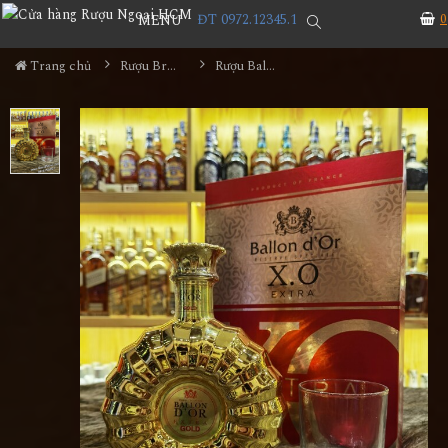
ĐT 0972.12345.1
0
MENU
Trang chủ
Rượu Brandy
Rượu Ballon D'or Gold XO Extra