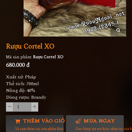
Rượu Cortel XO
Mã sản phẩm:
Rượu Cortel XO
680.000 đ
Xuất xứ: Pháp
Thể tích: 700ml
Nồng độ: 40%
Dòng rượu: Brandy
THÊM VÀO GIỎ HÀNG
MUA NGAY
Và xem thêm các sản phẩm khác
Giao hàng tận nơi hoặc nhận tại cửa 