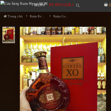
ĐT 0972.12345.1
0
MENU
Trang chủ
Rượu Brandy
Rượu Cortel XO