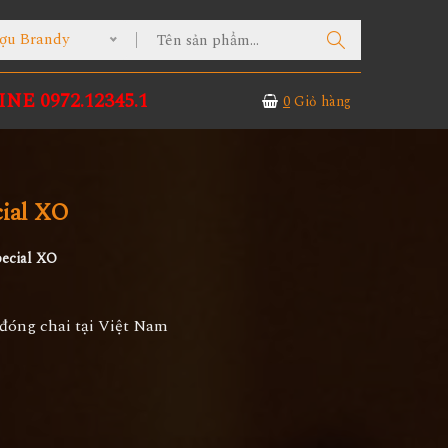
ợu Brandy
NE 0972.12345.1
0
Giỏ hàng
cial XO
ecial XO
đóng chai tại Việt Nam