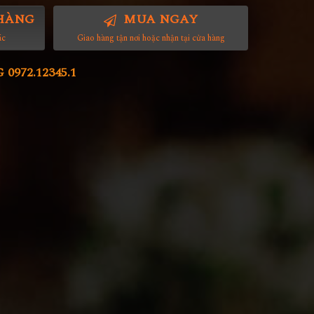
HÀNG
MUA NGAY
ác
Giao hàng tận nơi hoặc nhận tại cửa hàng
972.12345.1