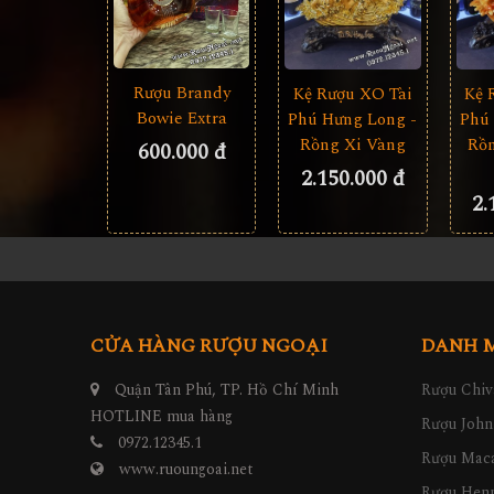
Rượu Brandy
Kệ Rượu XO Tài
Kệ 
Bowie Extra
Phú Hưng Long -
Phú
Rồng Xi Vàng
Rồn
600.000 đ
2.150.000 đ
2.
CỬA HÀNG RƯỢU NGOẠI
DANH 
Quận Tân Phú, TP. Hồ Chí Minh
Rượu Chiv
HOTLINE mua hàng
Rượu John
0972.12345.1
Rượu Maca
www.ruoungoai.net
Rượu Hen