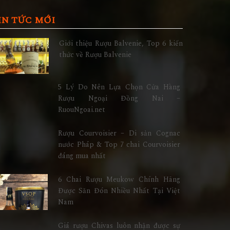
IN TỨC MỚI
Giới thiệu Rượu Balvenie, Top 6 kiến
thức về Rượu Balvenie
5 Lý Do Nên Lựa Chọn Cửa Hàng
Rượu Ngoại Đồng Nai –
RuouNgoai.net
Rượu Courvoisier – Di sản Cognac
nước Pháp & Top 7 chai Courvoisier
đáng mua nhất
6 Chai Rượu Meukow Chính Hãng
Được Săn Đón Nhiều Nhất Tại Việt
Nam
Giá rượu Chivas luôn nhận được sự