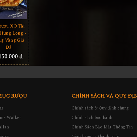
Rượu XO Tài
 Hưng Long -
g Vàng Giả
Đá
150.000 đ
MỤC RƯỢU
CHÍNH SÁCH VÀ QUY ĐỊ
as
Chính sách & Quy định chung
nie Walker
Chính sách bảo hành
llan
Chính Sách Bảo Mật Thông Tin
nessy
Giao hàng và thanh toán