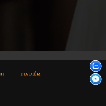
NH
ĐỊA ĐIỂM