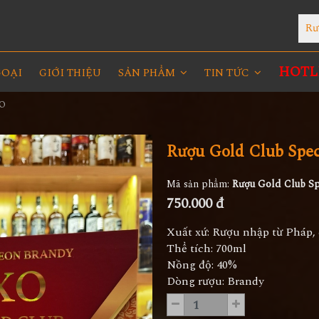
Rư
HOTLI
GOẠI
GIỚI THIỆU
SẢN PHẨM
TIN TỨC
XO
Rượu Gold Club Spe
Mã sản phẩm:
Rượu Gold Club Sp
750.000 đ
Xuất xứ: Rượu nhập từ Pháp, 
Thể tích: 700ml
Nồng độ: 40%
Dòng rượu: Brandy