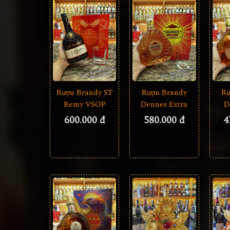
Rượu Brandy ST
Rượu Brandy
Rư
Remy VSOP
Dennes Extra
D
600.000 đ
580.000 đ
4