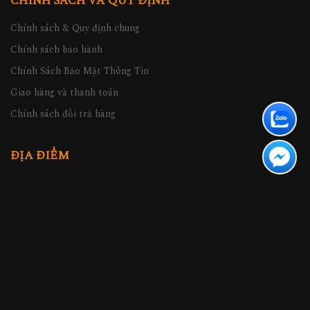
CHÍNH SÁCH VÀ QUY ĐỊNH
Chính sách & Quy định chung
Chính sách bảo hành
Chính Sách Bảo Mật Thông Tin
Giao hàng và thanh toán
Chính sách đổi trả hàng
ĐỊA ĐIỂM