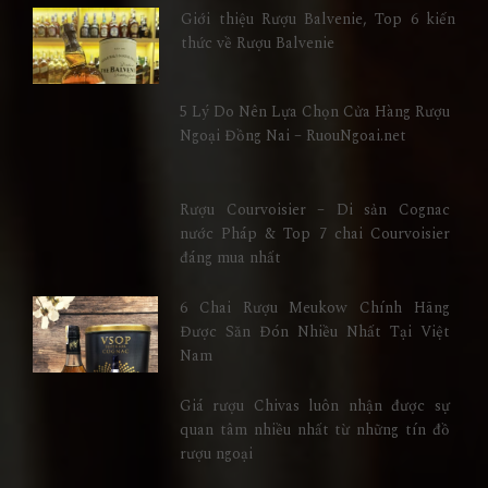
Giới thiệu Rượu Balvenie, Top 6 kiến
thức về Rượu Balvenie
5 Lý Do Nên Lựa Chọn Cửa Hàng Rượu
Ngoại Đồng Nai – RuouNgoai.net
Rượu Courvoisier – Di sản Cognac
nước Pháp & Top 7 chai Courvoisier
đáng mua nhất
6 Chai Rượu Meukow Chính Hãng
Được Săn Đón Nhiều Nhất Tại Việt
Nam
Giá rượu Chivas luôn nhận được sự
quan tâm nhiều nhất từ những tín đồ
rượu ngoại