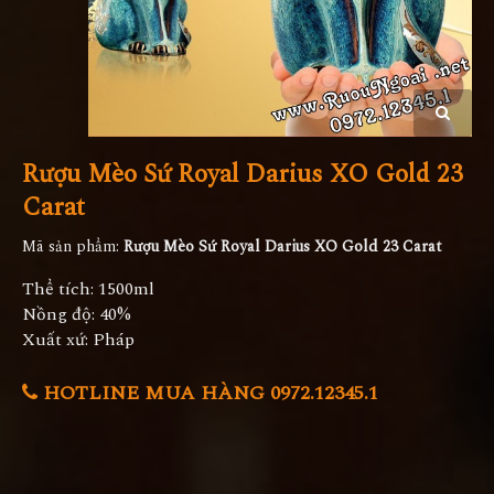
Rượu Mèo Sứ Royal Darius XO Gold 23
Carat
Mã sản phẩm:
Rượu Mèo Sứ Royal Darius XO Gold 23 Carat
Thể tích: 1500ml
Nồng độ: 40%
Xuất xứ: Pháp
HOTLINE MUA HÀNG 0972.12345.1