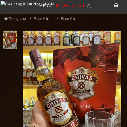
ĐT 0972.12345.1
0
MENU
Trang chủ
Rượu Chivas
Rượu Chivas 12 Hộp Quà Tết 2022