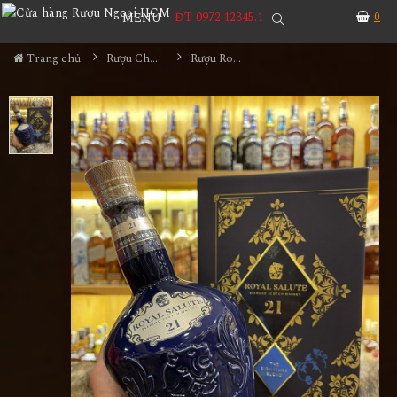
ĐT 0972.12345.1
0
MENU
Trang chủ
Rượu Chivas
Rượu Royal Salute 21 Hộp Quà Tết 2022