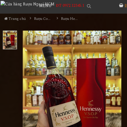
ĐT 0972.12345.1
0
MENU
Trang chủ
Rượu Cognac
Rượu Hennessy VSOP Tết 2024 1L