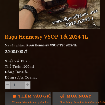
Rượu Hennessy VSOP Tết 2024 1L
Mã sản phẩm:
Rượu Hennessy VSOP Tết 2024 1L
2.200.000 đ
Xuất Xứ: Pháp
Thể Tích: 1000ml
Nồng Độ:40%
Dòng rượu: Cognac
THÊM VÀO GIỎ HÀNG
MUA NGAY
Và xem thêm các sản phẩm khác
Giao hàng tận nơi hoặc nhận tại cửa 