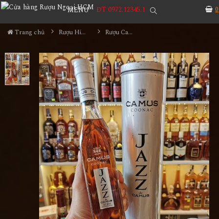
ĐT 0972.12345.1
0
MENU
Trang chủ
Rượu Hiếm - Cũ
Rượu Camus Jazz 350ml