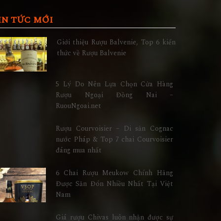
IN TỨC MỚI
Giới thiệu Rượu Balvenie, Top 6 kiến
thức về Rượu Balvenie
5 Lý Do Nên Lựa Chọn Cửa Hàng
Rượu Ngoại Đồng Nai –
RuouNgoai.net
Rượu Courvoisier – Di sản Cognac
nước Pháp & Top 7 chai Courvoisier
đáng mua nhất
6 Chai Rượu Meukow Chính Hãng
Được Săn Đón Nhiều Nhất Tại Việt
Nam
Giá rượu Chivas luôn nhận được sự