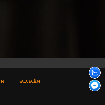
NH
ĐỊA ĐIỂM