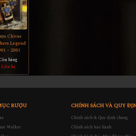
ượu Chivas
thers Legend
901 – 2001
Còn hàng
Liên hệ
MỤC RƯỢU
CHÍNH SÁCH VÀ QUY ĐỊ
as
Chính sách & Quy định chung
nie Walker
Chính sách bảo hành