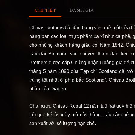
CHI TIẾT
ĐÁNH GIÁ
Chivas Brothers bắt đầu bằng việc mở một cửa h
hàng bán các loại thực phẩm xa xỉ như cà phê, 
cho những khách hàng giàu có.
Năm 1842, Chiva
Lâu đài Balmoral sau chuyến thăm đầu tiên c
Brothers được cấp Chứng nhận Hoàng gia để cu
tháng 5 năm 1890 của Tạp chí Scotland đã mô t
trừng tốt nhất ở phía bắc Scotland”. Chivas B
phần của Diageo.
Chai rượu Chivas Regal 12 năm tuổi rất quý hi
trôi qua kể từ ngày mở cửa hàng.
Lấy cảm hứng t
sản xuất với số lượng hạn chế.