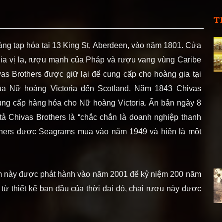
T
àng tạp hóa tại 13 King St, Aberdeen, vào năm 1801. Cửa
gia vị lạ, rượu mạnh của Pháp và rượu vang vùng Caribe
s Brothers được giữ lại để cung cấp cho hoàng gia tại
ủa Nữ hoàng Victoria đến Scotland. Năm 1843 Chivas
ng cấp hàng hóa cho Nữ hoàng Victoria. Ấn bản ngày 8
ả Chivas Brothers là “chắc chắn là doanh nghiệp thanh
rothers được Seagrams mua vào năm 1949 và hiện là một
ếm này được phát hành vào năm 2001 để kỷ niệm 200 năm
ừ thiết kế ban đầu của thời đại đó, chai rượu này được