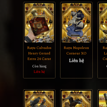
Rượu Calvados
Rượu Napoleon
Rư
Henry Gerard
Corneur XO
L
Extra 24 Carat
Co
Liên hệ
Còn hàng
Liên hệ