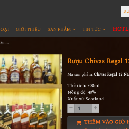
Rư
HOTLI
GOẠI
GIỚI THIỆU
SẢN PHẨM
TIN TỨC
Rượu Chivas Regal 12 Năm - Kỷ Niệm 1801 - 2001
Rượu Chivas Regal 1
Mã sản phẩm:
Chivas Regal 12 Nă
Thể tích: 700ml
Nồng độ: 40%
Xuất xứ: Scotland
THÊM VÀO GIỎ 