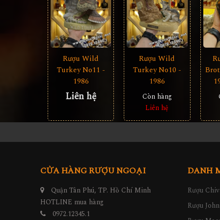
Rượu Wild
Rượu Wild
R
Turkey No11 -
Turkey No10 -
Bro
1986
1986
1
Liên hệ
Còn hàng
Liên hệ
CỬA HÀNG RƯỢU NGOẠI
DANH 
Quận Tân Phú, TP. Hồ Chí Minh
Rượu Chiv
HOTLINE mua hàng
Rượu John
0972.12345.1