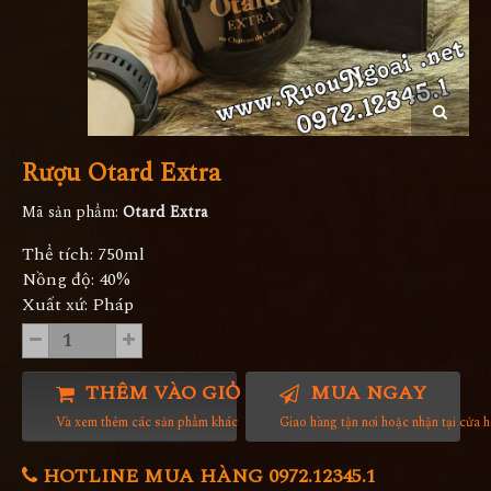
Rượu Otard Extra
Mã sản phẩm:
Otard Extra
Thể tích: 750ml
Nồng độ: 40%
Xuất xứ: Pháp
THÊM VÀO GIỎ HÀNG
MUA NGAY
Và xem thêm các sản phẩm khác
Giao hàng tận nơi hoặc nhận tại cửa 
HOTLINE MUA HÀNG 0972.12345.1