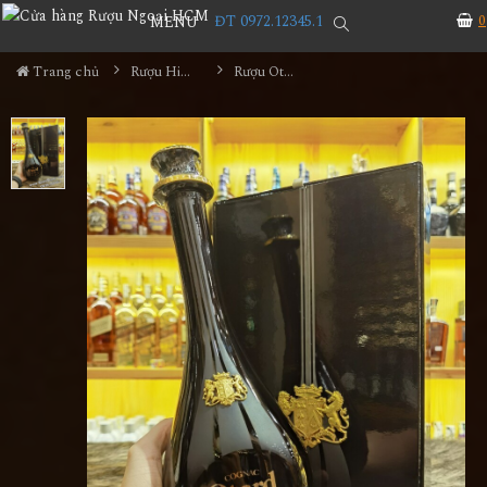
ĐT 0972.12345.1
0
MENU
Trang chủ
Rượu Hiếm - Cũ
Rượu Otard Extra