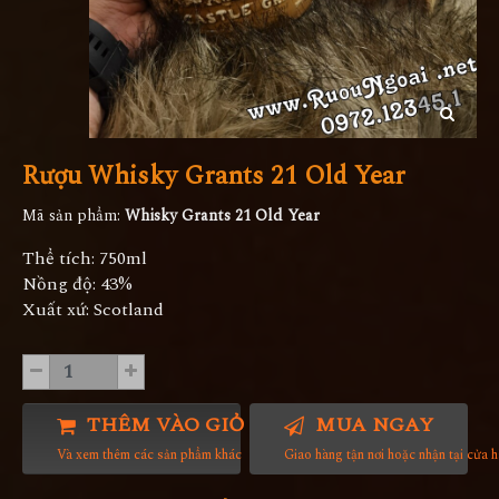
Rượu Whisky Grants 21 Old Year
Mã sản phẩm:
Whisky Grants 21 Old Year
Thể tích: 750ml
Nồng độ: 43%
Xuất xứ: Scotland
THÊM VÀO GIỎ HÀNG
MUA NGAY
Và xem thêm các sản phẩm khác
Giao hàng tận nơi hoặc nhận tại cửa 