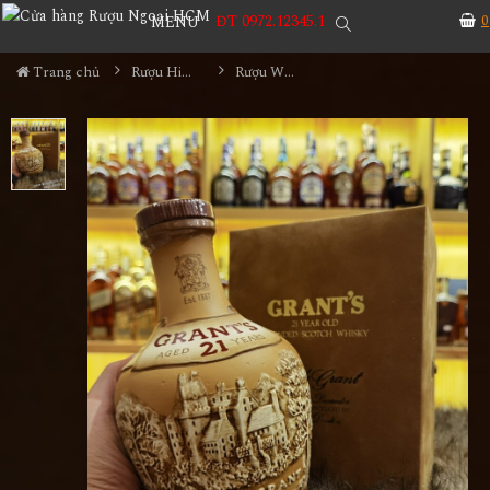
ĐT 0972.12345.1
0
MENU
Trang chủ
Rượu Hiếm - Cũ
Rượu Whisky Grants 21 Old Year