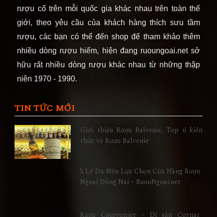
rượu cổ trên mỗi quốc gia khác nhau trên toàn thế
giới, theo yêu cầu của khách hàng thích sưu tầm
rượu, các bạn có thể đến shop để tham khảo thêm
nhiều dòng rượu hiếm, hiện đang ruoungoai.net sở
hữu rất nhiều dòng rượu khác nhau từ những thập
niên 1970 - 1990.
TIN TỨC MỚI
Giới thiệu Rượu Balvenie, Top 6 kiến
thức về Rượu Balvenie
5 Lý Do Nên Lựa Chọn Cửa Hàng Rượu
Ngoại Đồng Nai – RuouNgoai.net
Rượu Courvoisier – Di sản Cognac