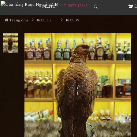
ĐT 0972.12345.1
0
MENU
Trang chủ
Rượu Hiếm - Cũ
Rượu Whyte & Mackay Golden Eagle 1984