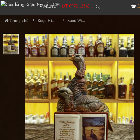
ĐT 0972.12345.1
0
MENU
Trang chủ
Rượu Hiếm - Cũ
Rượu Wild Turkey Limited Edition Series II No3 Năm 1981