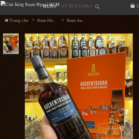
ĐT 0972.12345.1
0
MENU
Trang chủ
Rượu Hộp Quà
Rượu Auchentoshan Threen Wood Hộp Quà Tết 2022