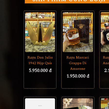
Rượu Don Julio
Rượu Marcati
Rượ
1942 Hộp Quà
Grappa Di
Ane
Amarone
5.950.000 đ
2.
1.950.000 đ