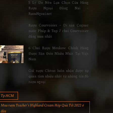
5 Lý Do Nên Lựa Chọn Cửa Hàng
Rượu Ngoại Đồng Nai –
RuouNgoai.net
Rượu Courvoisier – Di sản Cognac
nước Pháp & Top 7 chai Courvoisier
đáng mua nhất
6 Chai Rượu Meukow Chính Hãng
Được Săn Đón Nhiều Nhất Tại Việt
Nam
Giá rượu Chivas luôn nhận được sự
quan tâm nhiều nhất từ những tín đồ
rượu ngoại
Tp.HCM
Mua rượu Teacher's Highland Cream Hộp Quà Tết 2022 ở
đâu