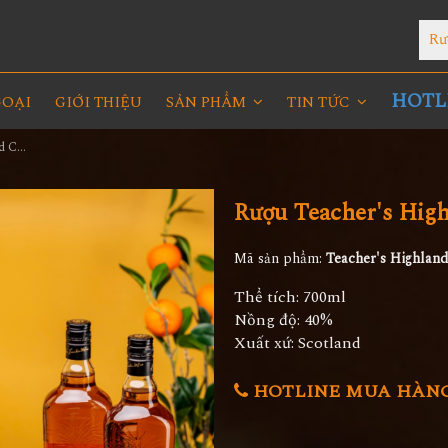
Rư
HOTLI
GOẠI
GIỚI THIỆU
SẢN PHẨM
TIN TỨC
Rượu Teacher's Highland Cream - Hộp Quà Tết 2022
Rượu Teacher's Hig
Mã sản phẩm:
Teacher's Highlan
Thể tích: 700ml
Nồng độ: 40%
Xuất xứ: Scotland
HOTLINE MUA HÀNG 0