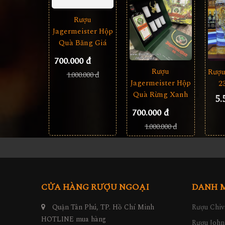
Rượu
Rượu
Rượu
Jagermeister Hộp
Jagermeister Hộp
2
Quà Băng Giá
Quà Rừng Xanh
5.
700.000 đ
700.000 đ
1.000.000 đ
1.000.000 đ
CỬA HÀNG RƯỢU NGOẠI
DANH 
Quận Tân Phú, TP. Hồ Chí Minh
Rượu Chiv
HOTLINE mua hàng
Rượu John