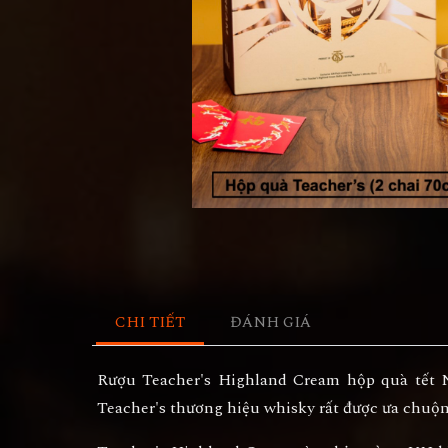
CHI TIẾT
ĐÁNH GIÁ
Rượu Teacher's Highland Cream hộp quà tết N
Teacher's thương hiệu whisky rất được ưa chuộng