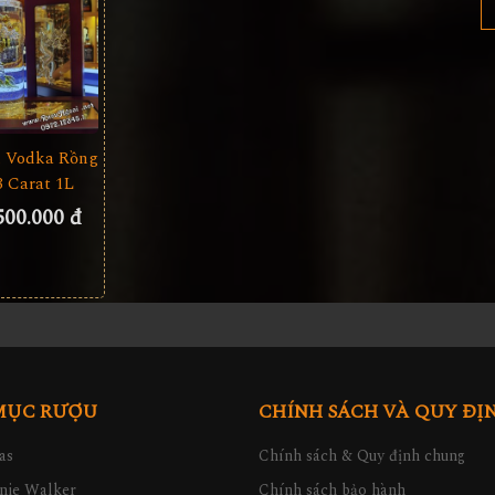
 Vodka Rồng
3 Carat 1L
500.000 đ
MỤC RƯỢU
CHÍNH SÁCH VÀ QUY ĐỊ
as
Chính sách & Quy định chung
nie Walker
Chính sách bảo hành