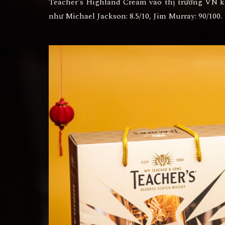
Teacher's Highland Cream vào thị trường VN k
như Michael Jackson: 8.5/10, Jim Murray: 90/100.