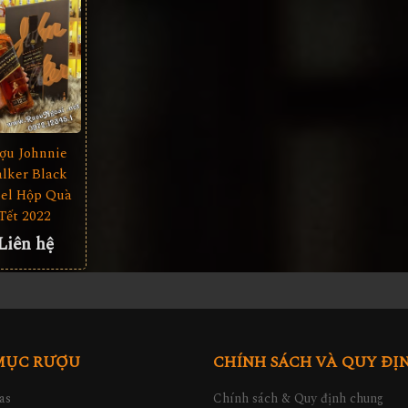
ợu Johnnie
lker Black
el Hộp Quà
Tết 2022
Liên hệ
MỤC RƯỢU
CHÍNH SÁCH VÀ QUY ĐỊ
as
Chính sách & Quy định chung