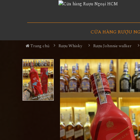
CỬA HÀNG RƯỢU N
Trang chủ
Rượu Whisky
Rượu Johnnie walker