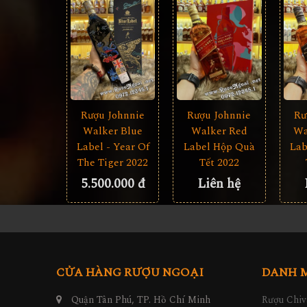
Rượu Johnnie
Rượu Johnnie
Rư
Walker Blue
Walker Red
Wa
Label - Year Of
Label Hộp Quà
Lab
The Tiger 2022
Tết 2022
5.500.000 đ
Liên hệ
CỬA HÀNG RƯỢU NGOẠI
DANH 
Quận Tân Phú, TP. Hồ Chí Minh
Rượu Chiv