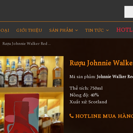
Rư
HOTLI
GOẠI
GIỚI THIỆU
SẢN PHẨM
TIN TỨC
Rượu Johnnie Walker Red Label Icon 2022
Rượu Johnnie Walker
Mã sản phẩm:
Johnnie Walker Re
Thể tích: 750ml
Nồng độ: 40%
Xuất xứ: Scotland
HOTLINE MUA HÀNG 0