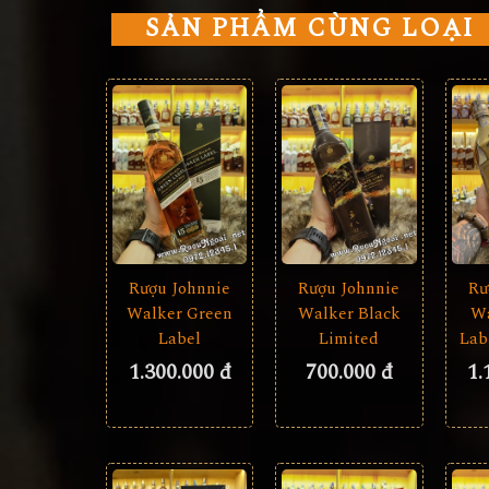
SẢN PHẨM CÙNG LOẠI
Rượu Johnnie
Rượu Johnnie
Rư
Walker Green
Walker Black
Wa
Label
Limited
Lab
1.300.000 đ
700.000 đ
1.