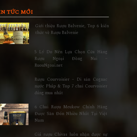
IN TỨC MỚI
Giới thiệu Rượu Balvenie, Top 6 kiến
thức về Rượu Balvenie
5 Lý Do Nên Lựa Chọn Cửa Hàng
Rượu Ngoại Đồng Nai –
RuouNgoai.net
Rượu Courvoisier – Di sản Cognac
nước Pháp & Top 7 chai Courvoisier
đáng mua nhất
6 Chai Rượu Meukow Chính Hãng
Được Săn Đón Nhiều Nhất Tại Việt
Nam
Giá rượu Chivas luôn nhận được sự