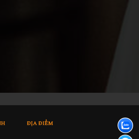
NH
ĐỊA ĐIỂM