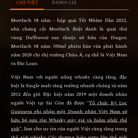
CHI TIẾT
ĐÁNH GIÁ
Mortlach 18 năm - hộp quà Tết Nhâm Dần 2022,
nhà chưng cất Mortlach (biệt danh là quái thú
vùng Dufftown) nay thuộc sở hữu của Diageo.
Mortlach 18 năm 700ml phiên bản vừa phát hành
năm 2020 chi thị trường Châu Á, cụ thể là Việt Nam
và Đài Loan.
Việt Nam với người uống whisky càng tăng, đặc
biệt là Single malt tăng trưởng nhanh chóng từ năm
2012 đến giờ. Đặc biệt năm 2019 một doanh nhân
người Việt tại Sài Gòn đã được "
Tổ chức Kỷ Lục
Guinness ghi nhận một Doanh nhân Việt Nam sở
hữu bộ sưu tập Whisky qúy giá và hiếm nhất thế
giới
", làm cho uy tin của người Việt càng tăng trong
thế giới whisky. Các thương hiệu rượu lớn thế giới