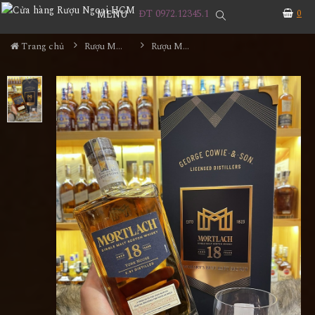
ĐT 0972.12345.1
0
MENU
Trang chủ
Rượu Mortlach
Rượu Mortlach 18 - Hộp Quà Tết 2022