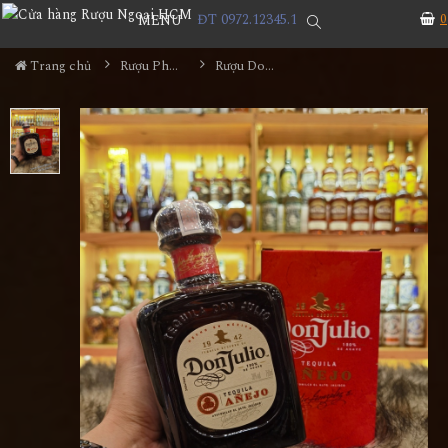
ĐT 0972.12345.1
0
MENU
Trang chủ
Rượu Pha Chế
Rượu Donjulio Anejo