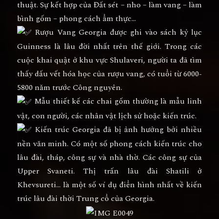
thuật. Sự kết hợp của Đất sét – nho – làm vang – làm
bình gốm – phong cách ẩm thực…
Rượu Vang Georgia được ghi vào sách kỷ lục
Guinness là lâu đời nhất trên thế giới. Trong các
cuộc khai quật ở khu vực Shulaveri, người ta đã tìm
thấy dấu vết hóa học của rượu vang, có tuổi từ 6000-
5800 năm trước Công nguyên.
Mẫu thiết kế các chai gốm thường là mẫu linh
vật, con người, các nhân vật lịch sử hoặc kiến trúc.
Kiến trúc Georgia đã bị ảnh hưởng bởi nhiều
nền văn minh. Có một số phong cách kiến trúc cho
lâu đài, tháp, công sự và nhà thờ. Các công sự của
Upper Svaneti. Thị trấn lâu đài Shatili ở
Khevsureti… là một số ví dụ điển hình nhất về kiến
trúc lâu đài thời Trung cổ của Georgia.