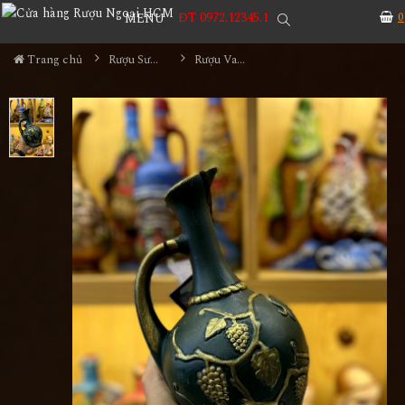
ĐT 0972.12345.1
0
MENU
Trang chủ
Rượu Sưu Tầm - Nga
Rượu Vang Gốm Georgia MS98