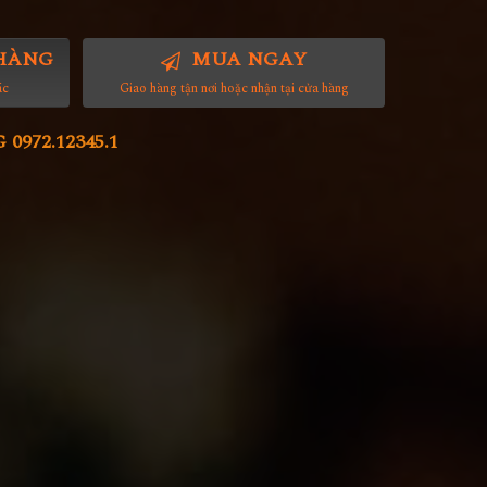
HÀNG
MUA NGAY
ác
Giao hàng tận nơi hoặc nhận tại cửa hàng
972.12345.1