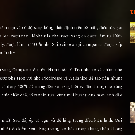
T
 mềm mại và có độ sáng bóng nhất định trên bề mặt, điều này gợi
o loại rượu này." Mohair là chai rượu vang đỏ được làm từ 100%
taly; được làm từ 100% nho Sciascinoso tại Campania; được xếp
a Italty.
tại vùng Campania ở miền Nam nước Ý. Trái nho to và chùm nho
được pha trộn với nho Piedirosso và Aglianico để tạo nên những
c sử dụng 100% để mang đến sự riêng biệt và đặc trưng cho vùng
 trúc chặt chẽ, vị tannin tươi cùng mùi hương quả mận, anh đào
 nhất. Sau đó, ép cả cụm và để lắng trong điều kiện lạnh. Quá
 nhiệt đô kiểm soát. Rượu vang lão hóa trong thùng thép không