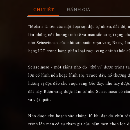
CHI TIẾT
ĐÁNH GIÁ
"Mohair là tên của một loại sợi dệt tự nhiên, đắt đỏ,
lên những nốt hương tinh tế và màu sắc sang trọng ch
nho Sciascinoso của nhà sản xuất rượu vang Nativ, I
hạng IGT trong bảng phân loại rượu vang chính thức củ
Sciascinoso - một giống nho đỏ "thú vị" được trồng 
lớn có hình nón hoặc hình trụ. Trước đây, nó thường 
hương vị độc đáo cho rượu vang. Giờ đây, nho hay đượ
đất này. Rượu vang được làm từ nho Sciascinoso có cấu
và việt quất.
Nho được thu hoạch vào tháng 10 khi đạt độ chín tốt
trình lên men có sự tham gia của nấm men chọn lọc ở