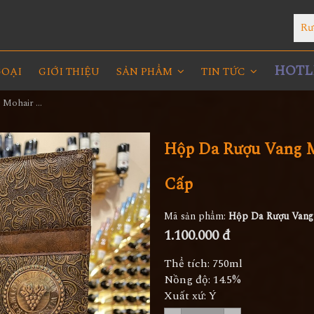
Rư
HOTLI
GOẠI
GIỚI THIỆU
SẢN PHẨM
TIN TỨC
Hộp Da Rượu Vang Mohair Vernice Sciascinoso Cao Cấp
Hộp Da Rượu Vang M
Cấp
Mã sản phẩm:
Hộp Da Rượu Vang 
1.100.000 đ
Thể tích: 750ml
Nồng độ: 14.5%
Xuất xứ: Ý