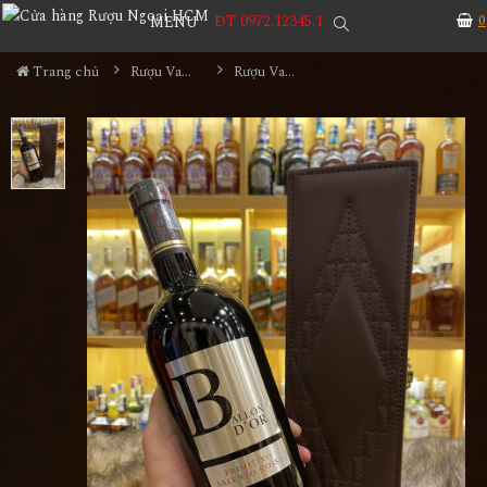
ĐT 0972.12345.1
0
MENU
Trang chủ
Rượu Vang Hộp Quà
Rượu Vang Ý Ballon Do'r Primitivo Hộp Da Sang Trọng