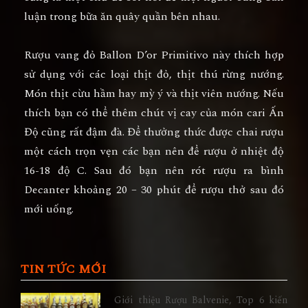
luận trong bữa ăn quây quần bên nhau.
Rượu vang đỏ Ballon D’or Primitivo
này thích hợp
sử dụng với các loại thịt đỏ, thịt thú rừng nướng.
Món thịt cừu hầm hay mỳ ý và thịt viên nướng. Nếu
thích bạn có thể thêm chút vị cay của món cari Ấn
Độ cũng rất đậm đà. Để thưởng thức được chai rượu
một cách trọn vẹn các bạn nên để rượu ở nhiệt độ
16-18 độ C. Sau đó bạn nên rót rượu ra bình
Decanter khoảng 20 – 30 phút để rượu thở sau đó
mới uống.
TIN TỨC MỚI
Giới thiệu Rượu Balvenie, Top 6 kiến