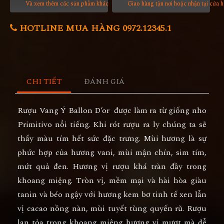
Và xem thêm các sản phẩm khác
Giao hàng tận nơi hoặc nhận tại cửa 
HOTLINE MUA HÀNG 0972.12345.1
CHI TIẾT
ĐÁNH GIÁ
Rượu Vang Ý Ballon D’or
được làm ra từ giống nho
Primitivo nổi tiếng. Khi rót rượu ra ly chúng ta sẽ
thấy màu tím hết sức đặc trưng. Mùi hương là sự
phức hợp của hương vani, mùi mận chín, sim tím,
mứt quả đen. Hương vị rượu khá tràn đầy trong
khoang miệng. Tròn vị, mềm mại và hài hòa giàu
tanin và béo ngậy với hương kem bơ tinh tế xen lẫn
vị cacao nồng nàn, mùi tuyết tùng quyến rũ. Rượu
lan tỏa trong khoang miệng hương vị mượt mà dễ