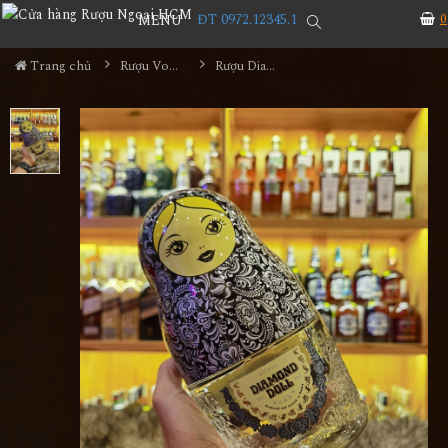
ĐT 0972.12345.1
0
MENU
Trang chủ
Rượu Vodka
Rượu Diamond Doll Vodka Silver