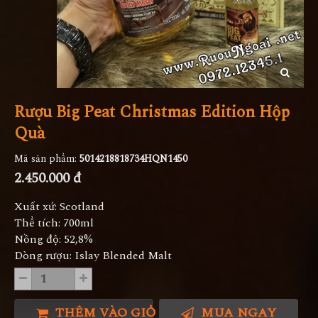
Rượu Big Peat Christmas Edition Hộp
Quà
Mã sản phẩm:
5014218818734HQN1450
2.450.000 đ
Xuất xứ: Scotland
Thể tích: 700ml
Nồng độ: 52,8%
Dòng rượu: Islay Blended Malt
THÊM VÀO GIỎ HÀNG
MUA NGAY