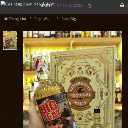
ĐT 0972.12345.1
0
MENU
Trang chủ
Rượu Whisky
Rượu Big Peat Christmas Edition Hộp Quà