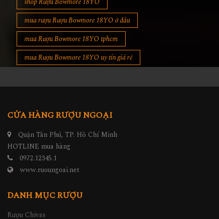
shop Rượu Bowmore 18YO
mua rượu Rượu Bowmore 18YO ở đâu
mua Rượu Bowmore 18YO tphcm
mua Rượu Bowmore 18YO uy tín giá rẻ
CỬA HÀNG RƯỢU NGOẠI
Quận Tân Phú, TP. Hồ Chí Minh
HOTLINE mua hàng
0972.12345.1
www.ruoungoai.net
DANH MỤC RƯỢU
Rượu Chivas