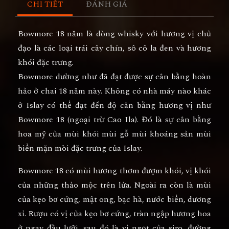
CHI TIẾT
ĐÁNH GIÁ
Bowmore 18 năm
là dòng whisky với hương vị chủ
đạo là các loại trái cây chín, sô cô la đen và hương
khói đặc trưng.
Bowmore dường như đã đạt được sự cân bằng hoàn
hảo ở chai 18 năm này. Không có nhà máy nào khác
ở Islay có thể đạt đến độ cân bằng hương vị như
Bowmore 18 (ngoại trừ Cao Ila). Đó là sự cân bằng
hoa mỹ của mùi khói mùi gỗ mùi khoáng sản mùi
biển mặn mòi đặc trưng của Islay.
Bowmore 18 có mùi hương thơm đượm khói, vị khói
của những thảo mộc trên lửa. Ngoài ra còn là mùi
của kẹo bơ cứng, mật ong, bạc hà, nước biển, dương
xỉ. Rượu có vị của kẹo bơ cứng, tràn ngập hương hoa
ở ngay đầu lưỡi, sau đó là vị ngọt của siro, đường