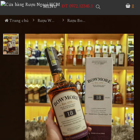
ĐT 0972.12345.1
0
MENU
Trang chủ
Rượu Whisky
Rượu Bowmore 18YO